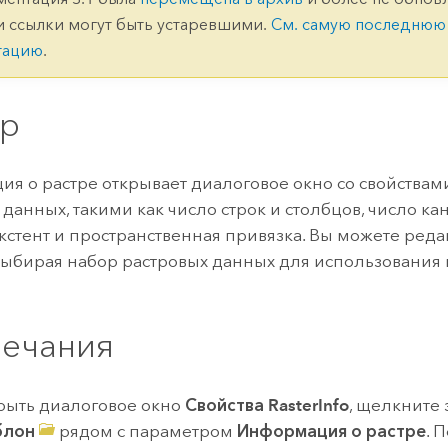
ление
Вода
и ссылки могут быть устаревшими.
См. самую последнюю
технологий
тацию
.
Все истории
р
я о растре открывает диалоговое окно со свойствам
данных, такими как число строк и столбцов, число кан
экстент и пространственная привязка. Вы можете реда
 выбирая набор растровых данных для использования 
ечания
рыть диалоговое окно
Свойства RasterInfo
, щелкните
блон
рядом с параметром
Информация о растре
. 