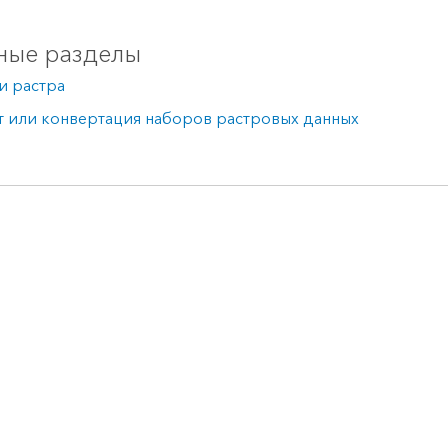
ные разделы
и растра
т или конвертация наборов растровых данных