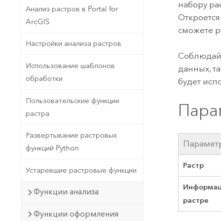
набору ра
Анализ растров в Portal for
Откроется
ArcGIS
сможете р
Настройки анализа растров
Соблюдайт
Использование шаблонов
данных, та
обработки
будет исп
Пользовательские функции
Пара
растра
Развертывание растровых
Парамет
функций Python
Растр
Устаревшие растровые функции
Информац
Функции анализа
растре
Функции оформления