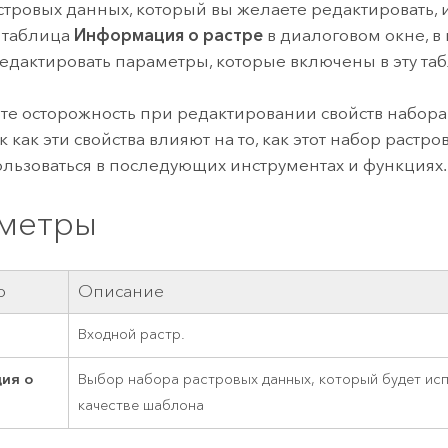
стровых данных, который вы желаете редактировать, и
 таблица
Информация о растре
в диалоговом окне, в
едактировать параметры, которые включены в эту таб
е осторожность при редактировании свойств набора
к как эти свойства влияют на то, как этот набор растр
ользоваться в последующих инструментах и функциях.
метры
р
Описание
Входной растр.
ия о
Выбор набора растровых данных, который будет исп
качестве шаблона