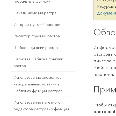
Государственное управ
Глобальные функции
Фундаментальная система для
Ресурсы 
ГИС и картографии
Природные ресурсы
Панель Функции растра
докумен
Технология Developer
История функций растров
Создание картографических
Обзо
Все отрасли
приложений и приложений
Редактор функций растра
пространственного анализа
Информаци
Шаблон функции растра
растровых 
Свойства шаблона функции
Все продукты
пиксела, 
растра
свойства,
шаблона.
Использование элементов
набора данных мозаики в
Прим
шаблонах функций растров
Использование пакетного
Чтобы отк
редактора растровых функций
растр-ша