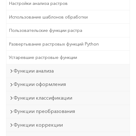
Настройки анализа растров
Использование шаблонов обработки
Пользовательские функции растра
Развертывание растровых функций Python
Устаревшие растровые функции
Функции анализа
Функции оформления
Функции классификации
Функции преобразования
Функции коррекции