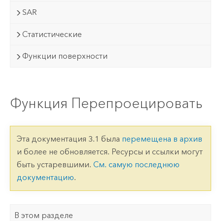
SAR
Статистические
Функции поверхности
Функция Перепроецировать
Эта документация 3.1 была
перемещена в архив
и более не обновляется. Ресурсы и ссылки могут
быть устаревшими.
См. самую последнюю
документацию
.
В этом разделе