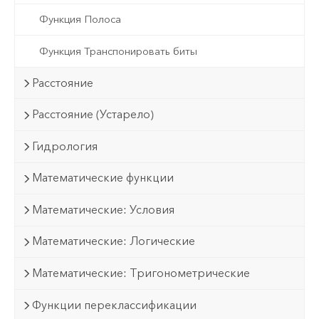
Функция Полоса
Функция Транспонировать биты
Расстояние
Расстояние (Устарело)
Гидрология
Математические функции
Математические: Условия
Математические: Логические
Математические: Тригонометрические
Функции переклассификации