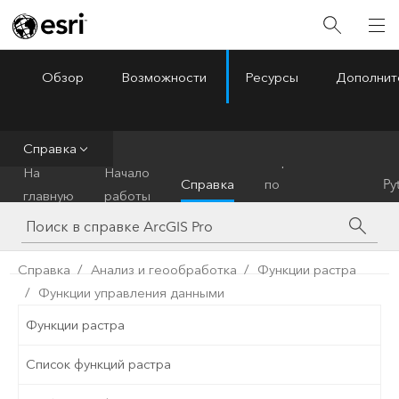
Обзор
Возможности
Ресурсы
Дополнит
ArcGIS Pro
Menu
Справка
Справочник
На
Начало
Справка
по
Py
главную
работы
инструментам
Справка
Анализ и геообработка
Функции растра
Функции управления данными
Функции растра
Список функций растра