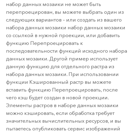
набор данных мозаики не может быть
перепроецирован, вы можете выбрать один из
следующих вариантов – или создать из вашего
набора данных мозаики набор данных мозаики
со ссылкой в нужной проекции, или добавить
функцию Перепроецировать к
последовательности функций исходного набора
данных мозаики. Другой пример использует
данную функцию для отдельного растра из
набора данных мозаики. При использовании
функции Кэшированный растр вы можете
вставить функцию Перепроецировать, после
чего кэш будет создан в новой проекции.
Элементы растров в наборе данных мозаики
можно кэшировать, если обработка требует
значительных вычислительных ресурсов, и вы
пытаетесь опубликовать сервис изображений