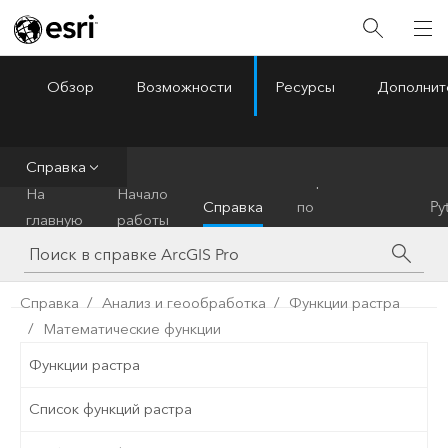
Обзор
Возможности
Ресурсы
Дополнит
ArcGIS Pro
Menu
Справка
Справочник
На
Начало
Справка
по
Py
главную
работы
инструментам
Справка
Анализ и геообработка
Функции растра
Математические функции
Функции растра
Список функций растра