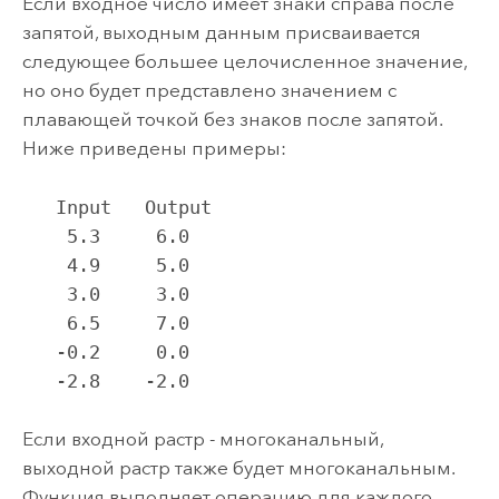
Если входное число имеет знаки справа после
запятой, выходным данным присваивается
следующее большее целочисленное значение,
но оно будет представлено значением с
плавающей точкой без знаков после запятой.
Ниже приведены примеры:
   Input   Output

    5.3     6.0

    4.9     5.0

    3.0     3.0

    6.5     7.0

   -0.2     0.0

   -2.8    -2.0
Если входной растр - многоканальный,
выходной растр также будет многоканальным.
Функция выполняет операцию для каждого