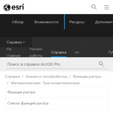
Обзор
Возможности
Ресурсы
Дополнит
ArcGIS Pro
Menu
Справка
Справочник
На
Начало
Справка
по
Py
главную
работы
инструментам
Справка
Анализ и геообработка
Функции растра
Математические: Тригонометрические
Функции растра
Список функций растра