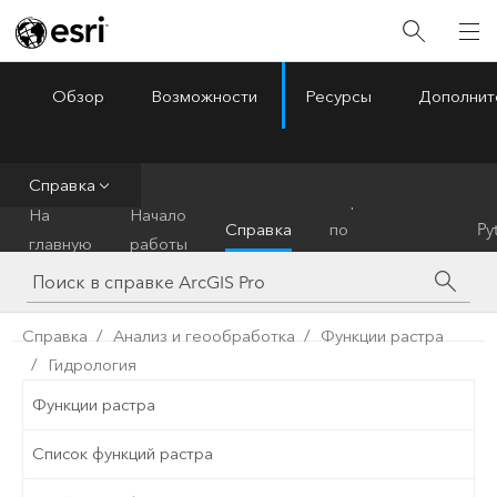
Обзор
Возможности
Ресурсы
Дополнит
ArcGIS Pro
Menu
Справка
Справочник
На
Начало
Справка
по
Py
главную
работы
инструментам
Справка
Анализ и геообработка
Функции растра
Гидрология
Функции растра
Список функций растра