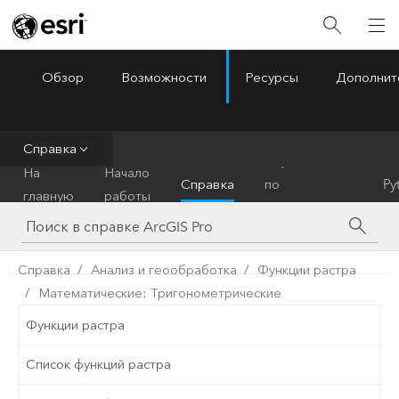
Обзор
Возможности
Ресурсы
Дополнит
ArcGIS Pro
Menu
Справка
Справочник
На
Начало
Справка
по
Py
главную
работы
инструментам
Справка
Анализ и геообработка
Функции растра
Математические: Тригонометрические
Функции растра
Список функций растра