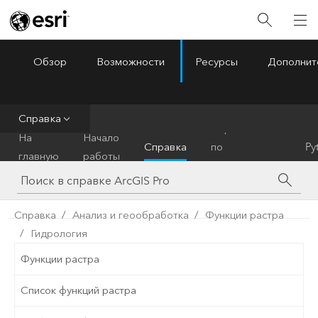
Обзор
Возможности
Ресурсы
Дополнит
ArcGIS Pro
Menu
Справка
Справочник
На
Начало
Справка
по
Py
главную
работы
инструментам
Справка
Анализ и геообработка
Функции растра
Гидрология
Функции растра
Список функций растра