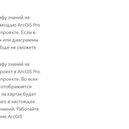
афу знаний на
 помощью
ArcGIS Pro
 проекте. Если в
ты или диаграммы
обще не сможете
афу знаний на
проект в
ArcGIS Pro
 проекте. Во всех
отображается
 на картах будет
ако в настоящее
знаний. Работайте
ание
ArcGIS