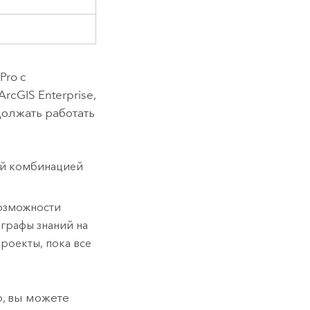
 Pro
с
ArcGIS Enterprise
,
должать работать
ой комбинацией
возможности
графы знаний на
роекты, пока все
, вы можете