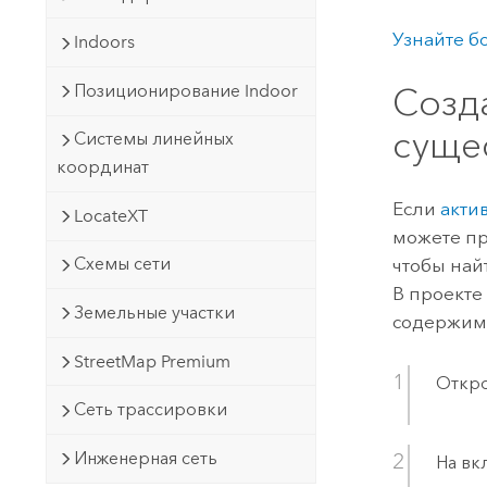
Узнайте б
Indoors
Позиционирование Indoor
Созд
суще
Системы линейных
координат
Если
акти
LocateXT
можете пр
Схемы сети
чтобы найт
В проекте
Земельные участки
содержимо
StreetMap Premium
Откро
Сеть трассировки
Инженерная сеть
На вк