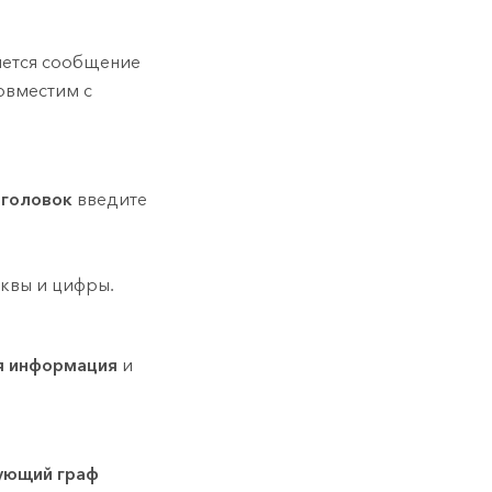
ляется сообщение
овместим с
аголовок
введите
уквы и цифры.
я информация
и
ующий граф