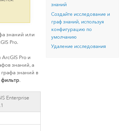
версию.
позволили провести критически важные
данных, а также для получения
знаний
инфраструктурой
спасательные операции.
результатов, позволяющих решать
Изучить ArcGIS Pro
Создайте исследование и
сложные задачи.
Прочитать статью
граф знаний, используя
Изучить этот курс
конфигурацию по
фа знаний или
умолчанию
cGIS Pro
.
Удаление исследования
и
ArcGIS Pro
и
афов знаний, а
 графа знаний в
и фильтр
.
IS Enterprise
.1