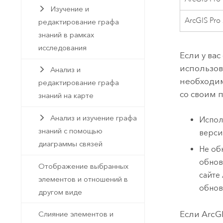
Изучение и
ArcGIS Pro
редактирование графа
знаний в рамках
исследования
Если у ва
использо
Анализ и
необходим
редактирование графа
со своим 
знаний на карте
Анализ и изучение графа
Испол
знаний с помощью
верс
диаграммы связей
Не об
обнов
Отображение выбранных
сайте
элементов и отношений в
обнов
другом виде
Если
ArcGI
Слияние элементов и