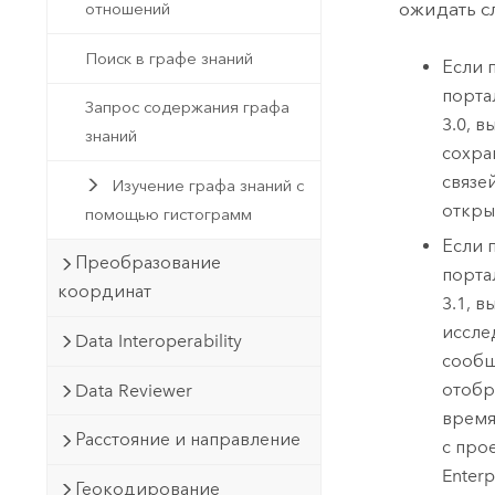
ожидать с
отношений
Поиск в графе знаний
Если 
порта
Запрос содержания графа
3.0
, в
знаний
сохра
связе
Изучение графа знаний с
откры
помощью гистограмм
Если 
Преобразование
порта
координат
3.1
, в
иссле
Data Interoperability
сооб
отобр
Data Reviewer
время
Расстояние и направление
с про
Enterp
Геокодирование