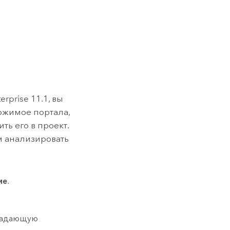
erprise 11.1
, вы
ержимое портала,
ть его в проект.
м анализировать
ие
.
спадающую