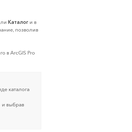
нели
Каталог
и в
вание, позволив
го в
ArcGIS Pro
иде каталога
й и выбрав