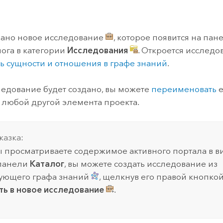
дано новое исследование
, которое появится на па
лога в категории
Исследования
. Откроется исследо
ть сущности и отношения в графе знаний
.
ледование будет создано, вы можете
переименовать
е
ак любой другой элемента проекта.
казка:
ы просматриваете содержимое активного портала в в
 панели
Каталог
, вы можете создать исследование из
ующего графа знаний
, щелкнув его правой кнопко
ь в новое исследование
.