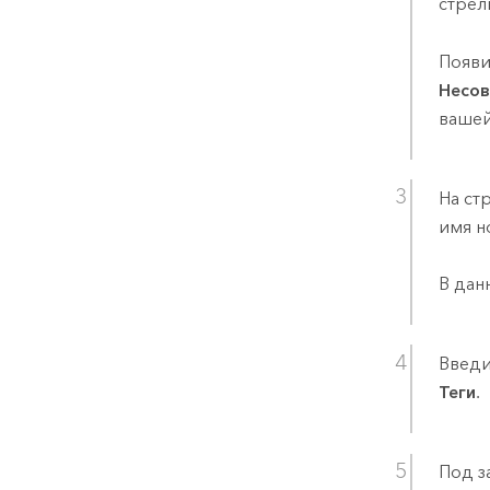
стрел
Появи
Несов
ваше
На ст
имя н
В дан
Введи
Теги
.
Под з