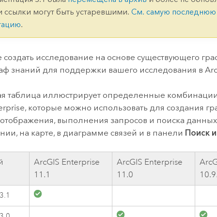
ление
Вода
и ссылки могут быть устаревшими.
См. самую последнюю
технологий
тацию
.
Все истории
 создать исследование на основе существующего гра
раф знаний для поддержки вашего исследования в
Ar
я таблица иллюстрирует определенные комбинаци
erprise
, которые можно использовать для создания гр
 отображения, выполнения запросов и поиска данных
нии, на карте, в диаграмме связей и в панели
Поиск 
й
ArcGIS Enterprise
ArcGIS Enterprise
ArcG
11.1
11.0
10.9
 3.1
 3.0