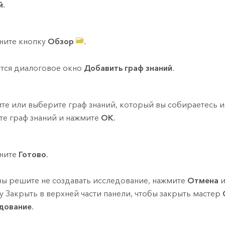
й
.
ните кнопку
Обзор
.
тся диалоговое окно
Добавить граф знаний
.
те или выберите граф знаний, который вы собираетесь и
те граф знаний и нажмите
ОК
.
ните
Готово
.
вы решите не создавать исследование, нажмите
Отмена
и
у Закрыть в верхней части панели, чтобы закрыть мастер
дование
.