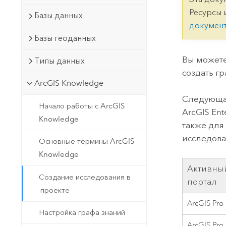
Государственное управ
Фундаментальная система для
Ресурсы 
Базы данных
ГИС и картографии
Природные ресурсы
докумен
Базы геоданных
Технология Developer
Создание картографических
Все отрасли
Вы можете
Типы данных
приложений и приложений
создать г
пространственного анализа
ArcGIS Knowledge
Следующа
Начало работы с ArcGIS
ArcGIS Ent
Все продукты
Knowledge
также для
исследова
Основные термины ArcGIS
Knowledge
Активны
Создание исследования в
портал
проекте
ArcGIS Pro
Настройка графа знаний
ArcGIS Pro