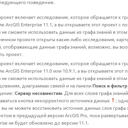
ледующего поведения.
проект включает исследование, которое обращается к гр
ле
ArcGIS Enterprise
11.1, а вы открываете этот проект с
ы не сможете использовать данные из графа знаний в этом
ненном проекте открыты какие-либо исследования, кар
й, отображающие данные графа знаний, возможно, вы во
ть проект.
проект включает исследование, которое обращается к гр
ле
ArcGIS Enterprise
11.0 или 10.9.1, а вы открываете этот 
ы не сможете использовать данные из графа знаний в этом
дованиях, диаграммах связей и на панели
Поиск и фильтр
щение:
Сервер несовместим
. Для всех слоев графа знаний
ажаться кнопка некорректного источника данных
; одн
 вы не можете восстановить источник данных слоя графа 
ектом в предыдущей версии
ArcGIS Pro
, пока развертыв
rise
не будет обновлено до версии 11.1.