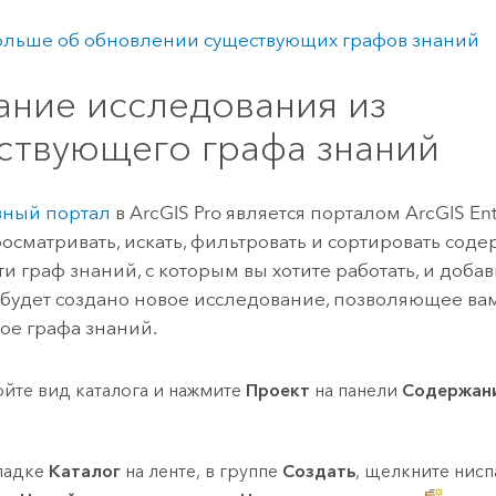
ольше об обновлении существующих графов знаний
ание исследования из
ствующего графа знаний
вный портал
в
ArcGIS Pro
является порталом
ArcGIS Ent
осматривать, искать, фильтровать и сортировать сод
и граф знаний, с которым вы хотите работать, и добави
 будет создано новое исследование, позволяющее ва
е графа знаний.
йте вид каталога и нажмите
Проект
на панели
Содержан
ладке
Каталог
на ленте, в группе
Создать
, щелкните ни