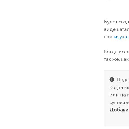
Будет соз
виде ката
вам
изуча
Когда исс
так же, к
Подс
Когда в
или на
существ
Добавит