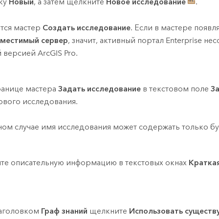
ку
Новый
, а затем щелкните
Новое исследование
.
тся мастер
Создать исследование
. Если в мастере появ
местимый сервер
, значит, активный портал
Enterprise
нес
й версией
ArcGIS Pro
.
ранице мастера
Задать исследование
в текстовом поле
З
ового исследования.
ном случае имя исследования может содержать только б
те описательную информацию в текстовых окнах
Кратка
аголовком
Граф знаний
щелкните
Использовать существ