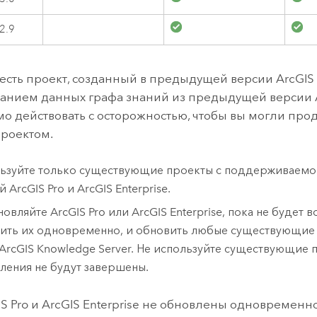
 2.9
с есть проект, созданный в предыдущей версии
ArcGIS
ванием данных графа знаний из предыдущей версии
о действовать с осторожностью, чтобы вы могли про
проектом.
ьзуйте только существующие проекты с поддерживаем
ий
ArcGIS Pro
и
ArcGIS Enterprise
.
новляйте
ArcGIS Pro
или
ArcGIS Enterprise
, пока не будет 
ить их одновременно, и обновить любые существующие 
ArcGIS Knowledge Server
. Не используйте существующие п
ления не будут завершены.
S Pro
и
ArcGIS Enterprise
не обновлены одновременно