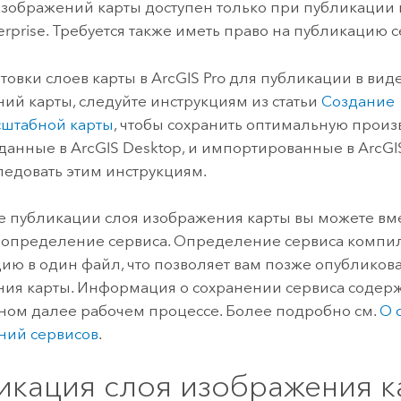
изображений карты доступен только при публикации 
erprise
. Требуется также иметь право на публикацию 
товки слоев карты в
ArcGIS Pro
для публикации в виде
ий карты, следуйте инструкциям из статьи
Создание
сштабной карты
, чтобы сохранить оптимальную произ
зданные в
ArcGIS Desktop
, и импортированные в
ArcGI
едовать этим инструкциям.
е публикации слоя изображения карты вы можете вме
 определение сервиса. Определение сервиса компи
ю в один файл, что позволяет вам позже опубликова
ия карты. Информация о сохранении сервиса содерж
ом далее рабочем процессе. Более подробно см.
О 
ний сервисов
.
икация слоя изображения к