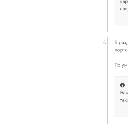
кар
сле
В раз
порта
По ум
Наж
так