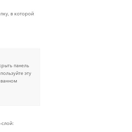
ь
пку, в которой
ткрыть панель
спользуйте эту
ованном
-слой: