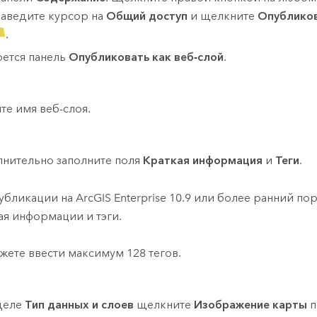
наведите курсор на
Общий доступ
и щелкните
Опубликов
.
ется панель
Опубликовать как веб-слой
.
те имя веб-слоя.
нительно заполните поля
Краткая информация
и
Теги
.
убликации на
ArcGIS Enterprise
10.9
или более ранний пор
ая информации и тэги.
жете ввести максимум 128 тегов.
деле
Тип данных и слоев
щелкните
Изображение карты
п