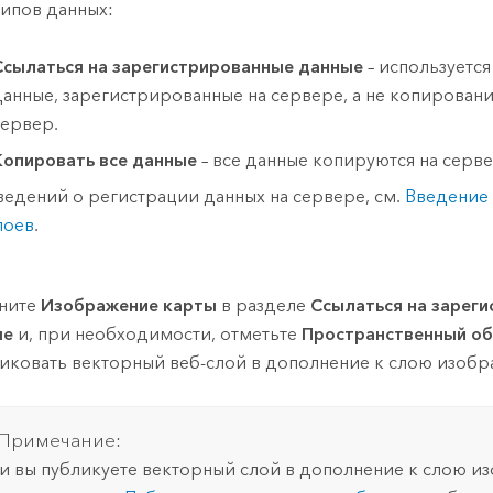
типов данных:
Ссылаться на зарегистрированные данные
– используется
данные, зарегистрированные на сервере, а не копировани
сервер.
Копировать все данные
– все данные копируются на серве
ведений о регистрации данных на сервере, см.
Введение
лоев
.
ните
Изображение карты
в разделе
Ссылаться на зарег
ые
и, при необходимости, отметьте
Пространственный о
иковать векторный веб-слой в дополнение к слою изобр
Примечание:
и вы публикуете векторный слой в дополнение к слою и