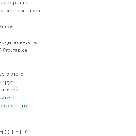
на портале
серверных слоев.
 слоя
водительность.
S Pro
, также
сто этого
лирует
ть слой
ится в
сохранении
арты с