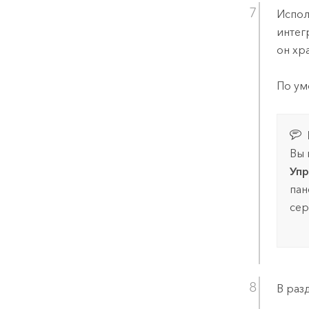
Испол
интег
он хр
По ум
Вы 
Упр
пан
сер
В раз