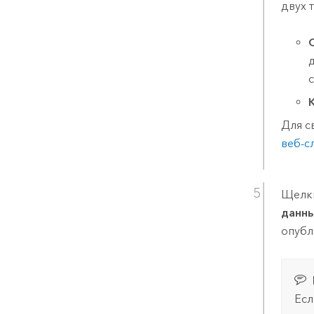
двух 
Для с
веб-с
Щелк
данн
опубл
Есл