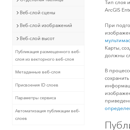
Тип слоя 
ArcGIS Ent
Веб-слой сцены
При подго
Веб-слой изображений
изображен
Веб-слой высот
мультима
Карты, со
Публикация размещенного веб-
должны сл
слоя из векторного веб-слоя
В процесс
Метаданные веб-слоя
сохранить
Присвоения ID слоев
информаци
изображен
Параметры сервиса
приведенн
определе
Автоматизация публикации веб-
слоев
Публ