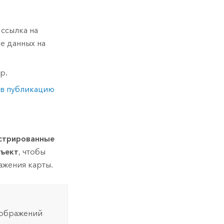
 ссылка на
е данных на
р.
 в публикацию
истрированные
бъект
, чтобы
ажения карты.
зображений