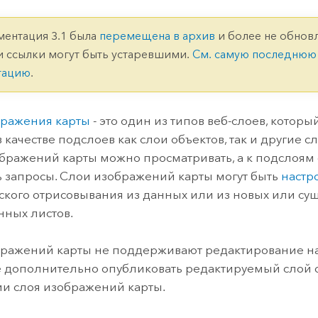
ление
Вода
технологий
ментация 3.1 была
перемещена в архив
и более не обновл
и ссылки могут быть устаревшими.
См. самую последнюю
Все истории
тацию
.
бражения карты
- это один из типов веб-слоев, котор
 качестве подслоев как слои объектов, так и другие с
ображений карты можно просматривать, а к подслоям
 запросы. Слои изображений карты могут быть
настр
кого отрисовывания из данных или из новых или су
ных листов.
ражений карты не поддерживают редактирование на 
 дополнительно опубликовать редактируемый слой 
и слоя изображений карты.