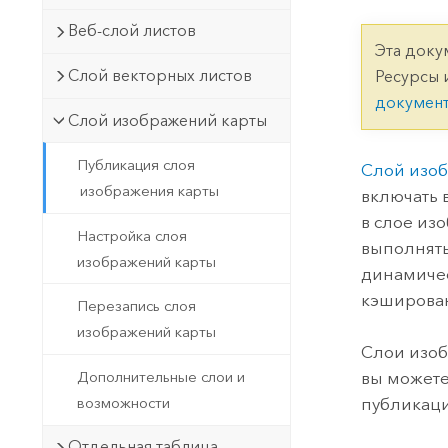
Государственное управ
Фундаментальная система для
Веб-слой листов
ГИС и картографии
Природные ресурсы
Эта доку
Слой векторных листов
Ресурсы 
Технология Developer
докумен
Создание картографических
Все отрасли
Слой изображений карты
приложений и приложений
пространственного анализа
Публикация слоя
Слой изо
изображения карты
включать в
в слое из
Все продукты
Настройка слоя
выполнять
изображений карты
динамичес
кэширован
Перезапись слоя
изображений карты
Слои изоб
Дополнительные слои и
вы можете
возможности
публикаци
Отдельная таблица