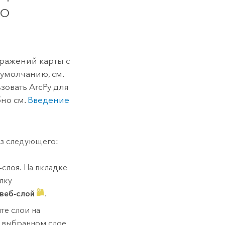
по
бражений карты с
умолчанию, см.
ьзовать
ArcPy
для
но см.
Введение
из следующего:
-слоя. На вкладке
лку
веб-слой
.
те слои на
 выбранном слое,