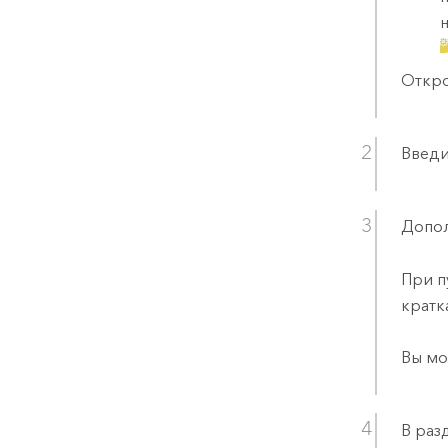
Откро
Введи
Допол
При п
кратк
Вы мо
В раз