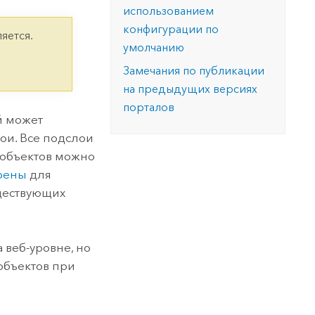
версию.
позволили провести критически важные
данных, а также для получения
использованием
инфраструктурой
спасательные операции.
результатов, позволяющих решать
Изучить ArcGIS Pro
конфигурации по
яется.
сложные задачи.
Прочитать статью
умолчанию
Изучить этот курс
Замечания по публикации
на предыдущих версиях
порталов
ый может
лои. Все подслои
 объектов можно
оены
для
ществующих
веб-уровне, но
объектов при