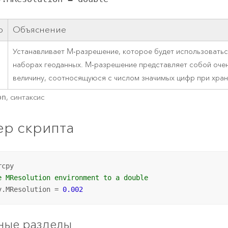
р
Объяснение
Устанавливает M-разрешение, которое будет использоватьс
наборах геоданных. M-разрешение представляет собой оче
величину, соотносящуюся с числом значимых цифр при хран
on
, синтаксис
р скрипта
e MResolution environment to a double
v.MResolution = 
0.002
ные разделы