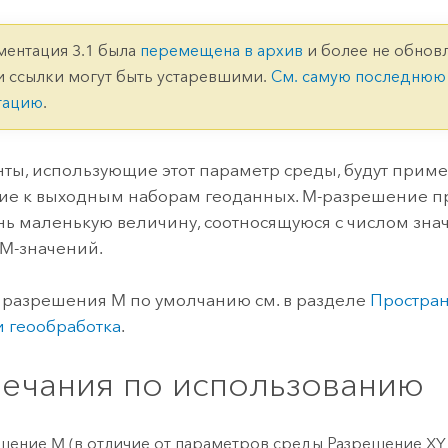
ление
Вода
технологий
ментация 3.1 была
перемещена в архив
и более не обновл
и ссылки могут быть устаревшими.
См. самую последнюю
Все истории
тацию
.
ты, использующие этот параметр среды, будут приме
е к выходным наборам геоданных. M-разрешение п
нь маленькую величину, соотносящуюся с числом зн
M-значений.
разрешения M по умолчанию см. в разделе
Простран
и геообработка
.
ечания по использованию
шение M (в отличие от параметров среды Разрешение XY