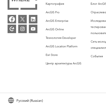
Картография
Блог ArcGI
ArcGIS Pro
Отраслево
ArcGIS Enterprise
Исследова
тестирова
ArcGIS Online
пользоват
Технология Developer
Сеть моло
ArcGIS Location Platform
специалист
Esri Store
События
Центр архитектуры ArcGIS
Русский (Russian)