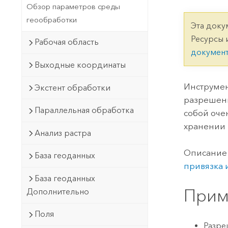
Государственное управ
Обзор параметров среды
Фундаментальная система для
геообработки
ГИС и картографии
Природные ресурсы
Эта доку
Ресурсы 
Рабочая область
Технология Developer
докумен
Создание картографических
Все отрасли
Выходные координаты
приложений и приложений
пространственного анализа
Инструмен
Экстент обработки
разрешени
Параллельная обработка
собой оче
Все продукты
хранении 
Анализ растра
Описание 
База геоданных
привязка 
База геоданных
Прим
Дополнительно
Поля
Разре