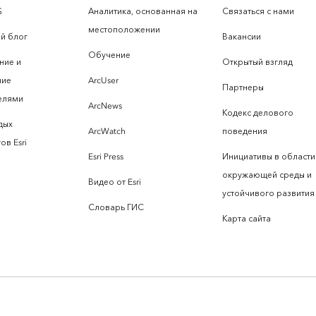
S
Аналитика, основанная на
Связаться с нами
местоположении
й блог
Вакансии
Обучение
ние и
Открытый взгляд
ние
ArcUser
Партнеры
елями
ArcNews
Кодекс делового
дых
ArcWatch
поведения
ов Esri
Esri Press
Инициативы в области
окружающей среды и
Видео от Esri
устойчивого развития
Словарь ГИС
Карта сайта