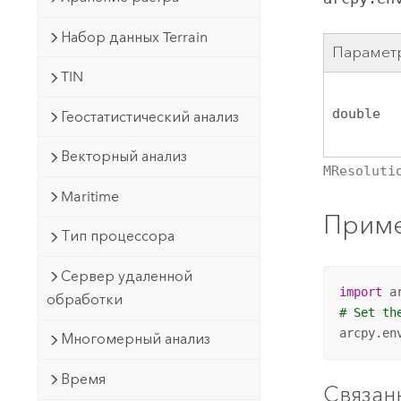
Набор данных Terrain
Парамет
TIN
double
Геостатистический анализ
Векторный анализ
MResoluti
Maritime
Приме
Тип процессора
Сервер удаленной
import
обработки
# Set th
arcpy.en
Многомерный анализ
Время
Связан