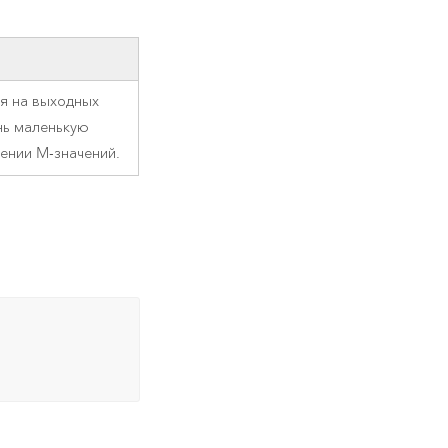
я на выходных
нь маленькую
ении M-значений.