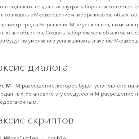
ов геоданных, созданных внутри набора классов объектов
н совпадать с M-разрешением набора классов объектов.
параметр среды Разрешение M не установлен, такие инст
ть класс объектов
,
Создать набор классов объектов
и
Соз
ов
будут по умолчанию устанавливать значение M-разреш
.
аксис диалога
ие M
– M-разрешение, которое будет установлено на 
еоданных. Установите эту среду, если M-разрешение 
недостаточным.
аксис скриптов
v.MResolution = double