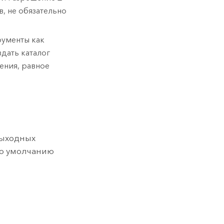
, не обязательно
рументы как
дать каталог
ения, равное
выходных
по умолчанию