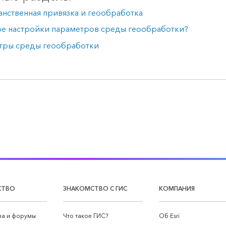
нственная привязка и геообработка
ое настройки параметров среды геообработки?
тры среды геообработки
СТВО
ЗНАКОМСТВО С ГИС
КОМПАНИЯ
а и форумы
Что такое ГИС?
Об Esri