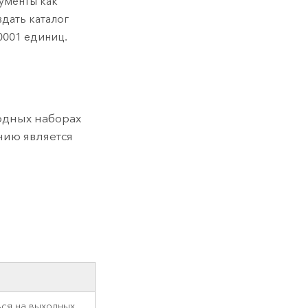
ументы как
дать каталог
0001 единиц.
ходных наборах
нию является
ься на выходных