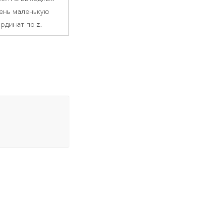
чень маленькую
рдинат по z.