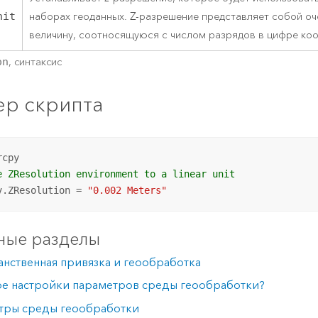
nit
наборах геоданных. Z-разрешение представляет собой о
величину, соотносящуюся с числом разрядов в цифре коо
on
, синтаксис
р скрипта
e ZResolution environment to a linear unit
v.ZResolution = 
"0.002 Meters"
ные разделы
нственная привязка и геообработка
ое настройки параметров среды геообработки?
тры среды геообработки