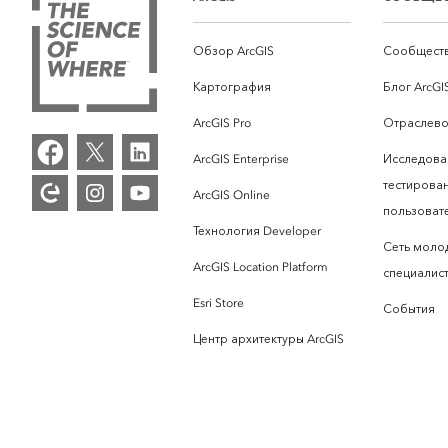
Обзор ArcGIS
Сообществ
Картография
Блог ArcGI
ArcGIS Pro
Отраслево
ArcGIS Enterprise
Исследова
тестирова
ArcGIS Online
пользоват
Технология Developer
Сеть моло
ArcGIS Location Platform
специалист
Esri Store
События
Центр архитектуры ArcGIS