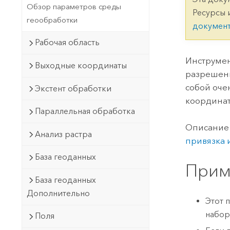
Государственное управ
Обзор параметров среды
Фундаментальная система для
Ресурсы 
геообработки
ГИС и картографии
Природные ресурсы
докумен
Рабочая область
Технология Developer
Создание картографических
Все отрасли
Инструмен
Выходные координаты
приложений и приложений
разрешени
пространственного анализа
собой оче
Экстент обработки
координат 
Параллельная обработка
Все продукты
Описание 
Анализ растра
привязка 
База геоданных
Прим
База геоданных
Дополнительно
Этот 
набор
Поля