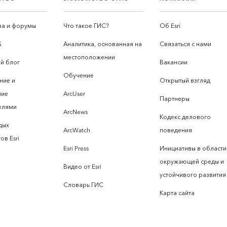
а и форумы
Что такое ГИС?
Об Esri
S
Аналитика, основанная на
Связаться с нами
местоположении
й блог
Вакансии
Обучение
ние и
Открытый взгляд
ние
ArcUser
Партнеры
елями
ArcNews
Кодекс делового
дых
ArcWatch
поведения
ов Esri
Esri Press
Инициативы в области
окружающей среды и
Видео от Esri
устойчивого развития
Словарь ГИС
Карта сайта