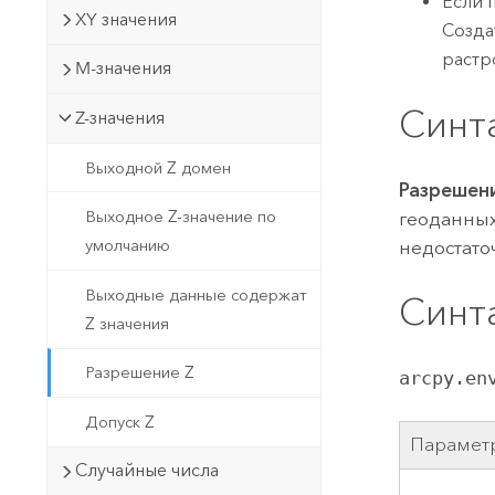
Если 
XY значения
Созда
растр
M-значения
Синт
Z-значения
Выходной Z домен
Разрешен
Выходное Z-значение по
геоданных
умолчанию
недостато
Выходные данные содержат
Синт
Z значения
Разрешение Z
arcpy.en
Допуск Z
Парамет
Случайные числа