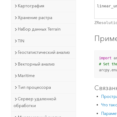
Картография
linear_u
Хранение растра
ZResoluti
Набор данных Terrain
Приме
TIN
Геостатистический анализ
import
Векторный анализ
# Set th
arcpy.en
Maritime
Связан
Тип процессора
Простра
Сервер удаленной
Что так
обработки
Параме