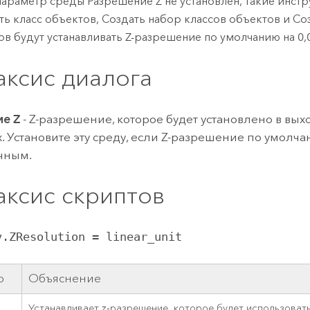
параметр среды Разрешение Z не установлен, такие инстр
ть класс объектов
,
Создать набор классов объектов
и
Соз
ов
будут устанавливать Z-разрешение по умолчанию на 0,
аксис диалога
ие Z
- Z-разрешение, которое будет установлено в вы
. Установите эту среду, если Z-разрешение по умолча
чным.
аксис скриптов
v.ZResolution = linear_unit
р
Объяснение
Устанавливает z-разрешение, которое будет использоват