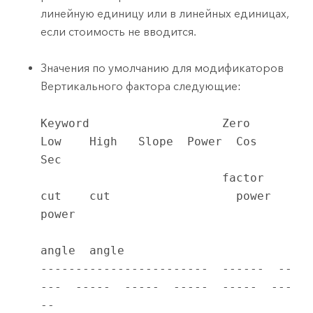
линейную единицу или в линейных единицах,
если стоимость не вводится.
Значения по умолчанию для модификаторов
Вертикального фактора следующие:
Keyword                   Zero    
Low    High   Slope  Power  Cos    
Sec

                          factor  
cut    cut                  power  
power

angle  angle                             

------------------------  ------  --
---  -----  -----  -----  -----  ---
--
