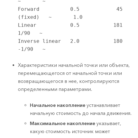
~       ~

Forward          0.5            45 
(fixed)   ~       1.0

Linear           0.5           181            
1/90   ~

Inverse linear   2.0           180           
-1/90   ~
Характеристики начальной точки или объекта,
перемещающегося от начальной точки или
возвращающегося в нее, контролируются
определенными параметрами.
Начальное накопление
устанавливает
начальную стоимость до начала движения.
Максимальное накопление
указывает,
какую стоимость источник может