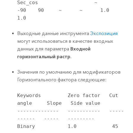
Sec_cos                   ~       
-90    90     ~      ~      1.0    
1.0
Выходные данные инструмента
Экспозиция
могут использоваться в качестве входных
данных для параметра
Входной
горизонтальный растр
.
Значения по умолчанию для модификаторов
Горизонтального фактора следующие:
Keywords         Zero factor   Cut 
angle     Slope   Side value

--------------   -----------   -----
------   -----   ---------

Binary           1.0            45           