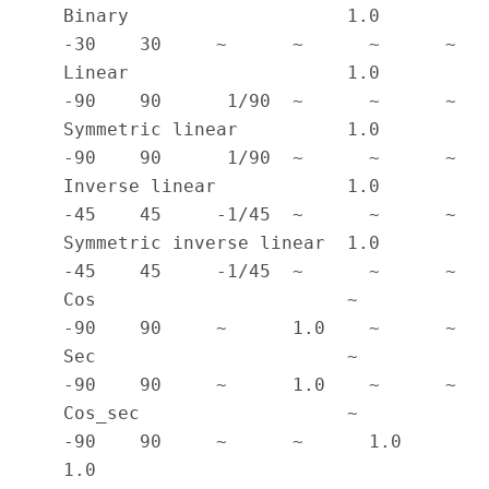
Binary                    1.0     
-30    30     ~      ~      ~      ~

Linear                    1.0     
-90    90      1/90  ~      ~      ~

Symmetric linear          1.0     
-90    90      1/90  ~      ~      ~

Inverse linear            1.0     
-45    45     -1/45  ~      ~      ~

Symmetric inverse linear  1.0     
-45    45     -1/45  ~      ~      ~

Cos                       ~       
-90    90     ~      1.0    ~      ~

Sec                       ~       
-90    90     ~      1.0    ~      ~

Cos_sec                   ~       
-90    90     ~      ~      1.0    
1.0
