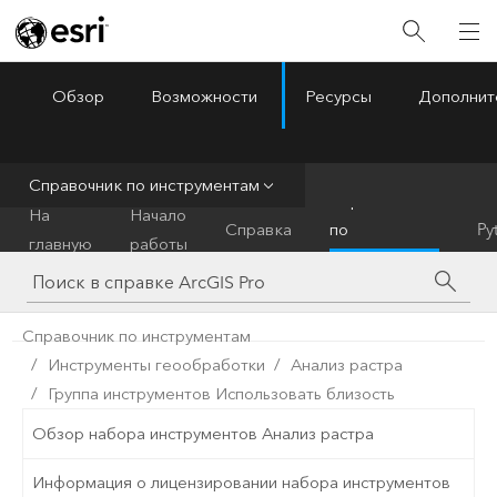
Обзор
Возможности
Ресурсы
Дополнит
ArcGIS Pro
Menu
Справочник по инструментам
Справочник
На
Начало
Справка
по
Py
главную
работы
инструментам
Справочник по инструментам
Инструменты геообработки
Анализ растра
Группа инструментов Использовать близость
Обзор набора инструментов Анализ растра
Информация о лицензировании набора инструментов