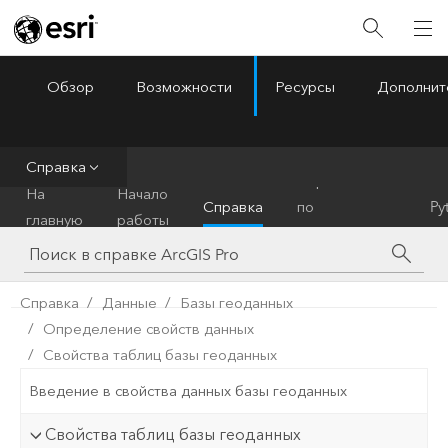
Обзор
Возможности
Ресурсы
Дополнит
ArcGIS Pro
Menu
Справка
Справочник
На
Начало
Справка
по
Py
главную
работы
инструментам
Справка
Данные
Базы геоданных
Определение свойств данных
Свойства таблиц базы геоданных
Введение в свойства данных базы геоданных
Свойства таблиц базы геоданных