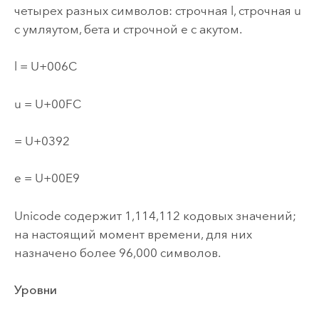
четырех разных символов: строчная l, строчная u
с умляутом, бета и строчной e с акутом.
l = U+006C
u = U+00FC
= U+0392
e = U+00E9
Unicode содержит 1,114,112 кодовых значений;
на настоящий момент времени, для них
назначено более 96,000 символов.
Уровни