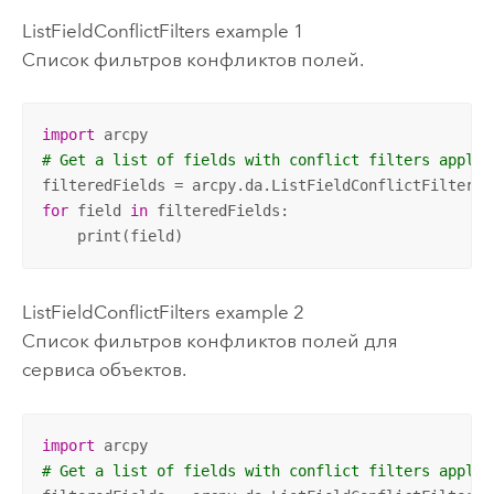
ListFieldConflictFilters example 1
Список фильтров конфликтов полей.
import
# Get a list of fields with conflict filters applie
filteredFields = arcpy.da.ListFieldConflictFilters(
for
 field 
in
 filteredFields:

    print(field)
ListFieldConflictFilters example 2
Список фильтров конфликтов полей для
сервиса объектов.
import
# Get a list of fields with conflict filters applie