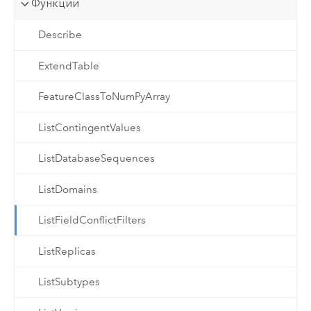
Функции
Describe
ExtendTable
FeatureClassToNumPyArray
ListContingentValues
ListDatabaseSequences
ListDomains
ListFieldConflictFilters
ListReplicas
ListSubtypes