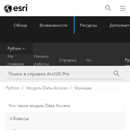
Обзор
Возможности
Ресурсы
Дополнит
ArcGIS Pro
Menu
Python
Справочник
На
Начало
Справка
по
Py
главную
работы
инструментам
Python
Модуль Data Access
Функции
Что такое модуль Data Access
Классы