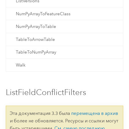
ListVersions
NumPyArrayToFeatureClass
NumPyArrayToTable
TableToArrowTable
TableToNumPyArray
Walk
ListFieldConflictFilters
Эта документация 3.3 была
перемещена в архив
и более не обновляется. Ресурсы и ссылки могут
быть устаревшими.
См. самую последнюю