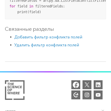
filteredFields = arcpy.da.ListFieldConflictFilters(
for
 field 
in
 filteredFields:

    print(field)
Связанные разделы
Добавить фильтр конфликта полей
Удалить фильтр конфликта полей