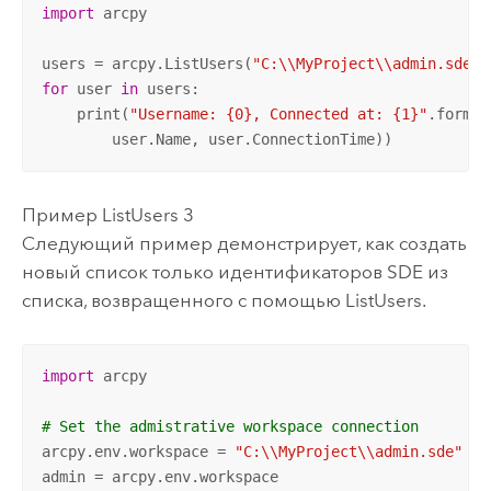
import
 arcpy

users = arcpy.ListUsers(
"C:\\MyProject\\admin.sde"
for
 user 
in
 users:

    print(
"Username: {0}, Connected at: {1}"
.format(
        user.Name, user.ConnectionTime))
Пример ListUsers 3
Следующий пример демонстрирует, как создать
новый список только идентификаторов SDE из
списка, возвращенного с помощью ListUsers.
import
 arcpy

# Set the admistrative workspace connection
arcpy.env.workspace = 
"C:\\MyProject\\admin.sde"
admin = arcpy.env.workspace
