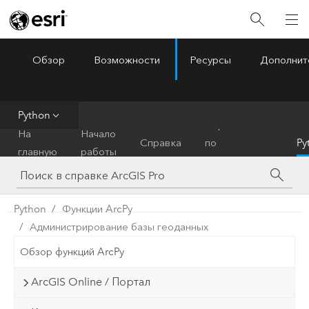
Обзор
Возможности
Ресурсы
Дополнит
ArcGIS Pro
Menu
Python
Справочник
На
Начало
Справка
по
Py
главную
работы
инструментам
Python
Функции ArcPy
Администрирование базы геоданных
Обзор функций ArcPy
ArcGIS Online / Портал