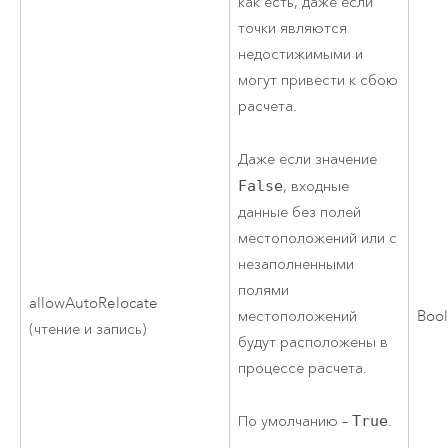
как есть, даже если
точки являются
недостижимыми и
могут привести к сбою
расчета.
Даже если значение
False
, входные
данные без полей
местоположений или с
незаполненными
полями
allowAutoRelocate
местоположений
Boo
(чтение и запись)
будут расположены в
процессе расчета.
По умолчанию –
True
.