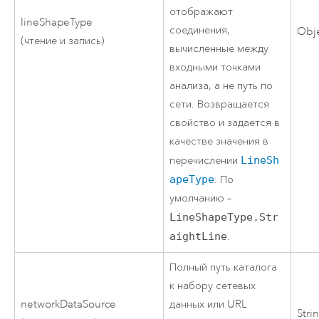
отображают
lineShapeType
соединения,
Obj
(чтение и запись)
вычисленные между
входными точками
анализа, а не путь по
сети. Возвращается
свойство и задается в
качестве значения в
перечислении
LineSh
apeType
. По
умолчанию –
LineShapeType.Str
aightLine
.
Полный путь каталога
к набору сетевых
networkDataSource
данных или URL
Stri