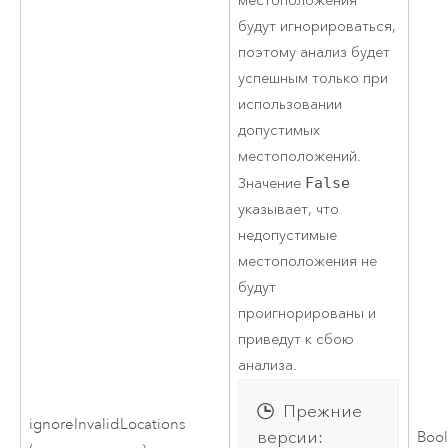
местоположения
будут игнорироваться,
поэтому анализ будет
успешным только при
использовании
допустимых
местоположений.
Значение
False
указывает, что
недопустимые
местоположения не
будут
проигнорированы и
приведут к сбою
анализа.
Прежние
ignoreInvalidLocations
версии:
Boo