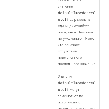
считается, что
значения
defaultImpedanceC
utoff
выражены в
единицах атрибута
импеданса. Значение
по умолчанию - None,
что означает
отсутствие
примененного
предельного значения.
Значения
defaultImpedanceC
utoff
могут
замещаться по
источникам с
использованием поля