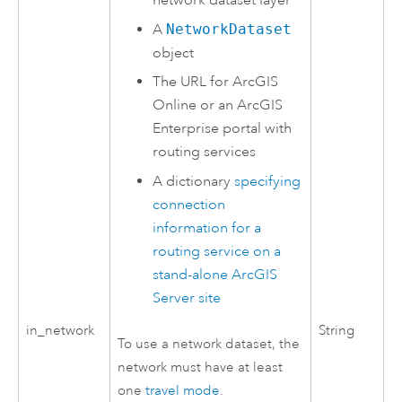
network dataset layer
A
NetworkDataset
object
The URL for
ArcGIS
Online
or an
ArcGIS
Enterprise
portal with
routing services
A dictionary
specifying
connection
information for a
routing service on a
stand-alone
ArcGIS
Server
site
in_network
String
To use a network dataset, the
network must have at least
one
travel mode
.