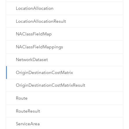
LocationAllocation
LocationAllocationResult
NAClassFieldMap
NAClassFieldMappings
NetworkDataset
OriginDestinationCostMatrix
OriginDestinationCostMatrixResult
Route
RouteResult
ServiceArea