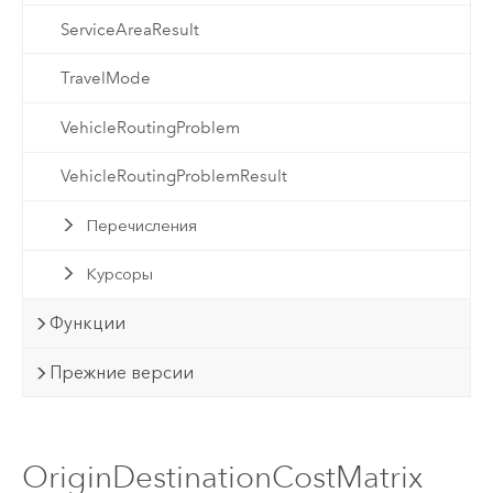
ServiceAreaResult
TravelMode
VehicleRoutingProblem
VehicleRoutingProblemResult
Перечисления
Курсоры
Функции
Прежние версии
OriginDestinationCostMatrix