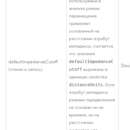
используемый в
анализе режим
перемещения
применяет
основанный на
расстоянии атрибут
импеданса, считается,
что значения
defaultImpedanceC
defaultImpedanceCutoff
Dou
utoff
выражены в
(чтение и запись)
единицах свойства
distanceUnits
. Если
атрибут импеданса
режима передвижения
не основан ни на
времени, ни на
расстоянии,