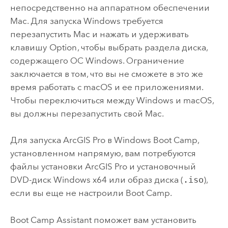
непосредственно на аппаратном обеспечении
Mac
. Для запуска
Windows
требуется
перезапустить
Mac
и нажать и удерживать
клавишу
Option
, чтобы выбрать раздела диска,
содержащего ОС
Windows
. Ограничение
заключается в том, что вы не сможете в это же
время работать с
macOS
и ее приложениями.
Чтобы переключиться между
Windows
и
macOS
,
вы должны перезапустить свой
Mac
.
Для запуска
ArcGIS Pro
в
Windows
Boot Camp,
установленном напрямую, вам потребуются
файлы установки
ArcGIS Pro
и установочный
DVD-диск
Windows
x64 или образ диска (
.iso
),
если вы еще не настроили Boot Camp.
Boot Camp Assistant поможет вам установить