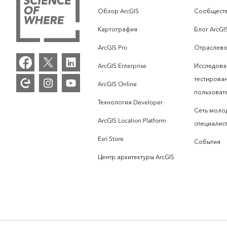
Обзор ArcGIS
Сообществ
Картография
Блог ArcGI
ArcGIS Pro
Отраслево
ArcGIS Enterprise
Исследова
тестирова
ArcGIS Online
пользоват
Технология Developer
Сеть моло
ArcGIS Location Platform
специалист
Esri Store
События
Центр архитектуры ArcGIS