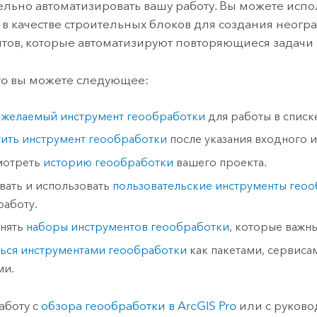
льно автоматизировать вашу работу. Вы можете испо
, в качестве строительных блоков для создания неог
тов, которые автоматизируют повторяющиеся задач
ro
вы можете следующее:
 желаемый инструмент геообработки
для работы в списк
тить инструмент геообработки
после указания входного и
мотреть
историю геообработки
вашего проекта.
вать и использовать
пользовательские инструменты гео
работу.
нять
наборы инструментов геообработки
, которые важн
ься инструментами геообработки
как пакетами, сервиса
ми.
аботу с
обзора геообработки в
ArcGIS Pro
или с руково