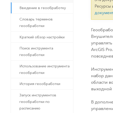
Государственное управ
Фундаментальная система для
Ресурсы 
Введение в геообработку
ГИС и картографии
Природные ресурсы
докумен
Словарь терминов
Технология Developer
геообработки
Создание картографических
Все отрасли
Геообрабо
приложений и приложений
Внушитель
Краткий обзор настройки
пространственного анализа
управлять
Поиск инструмента
ArcGIS Pro
геообработки
повседнев
Все продукты
Использование инструмента
Инструмен
геообработки
набор дан
области в
История геообработки
выходной 
Запуск инструментов
геообработки по
В дополне
расписанию
управлени