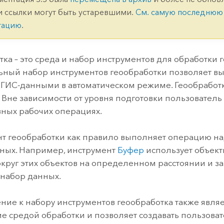
ление
Вода
и ссылки могут быть устаревшими.
См. самую последнюю
технологий
тацию
.
Все истории
тка – это среда и набор инструментов для обработки 
ный набор инструментов геообработки позволяет в
 ГИС-данными в автоматическом режиме. Геообработка
. Вне зависимости от уровня подготовки пользовател
ных рабочих операциях.
т геообработки как правило выполняет операцию на
ных. Например, инструмент
Буфер
использует объект
округ этих объектов на определенном расстоянии и з
набор данных.
ние к набору инструментов геообработка также явля
е средой обработки и позволяет создавать пользоват