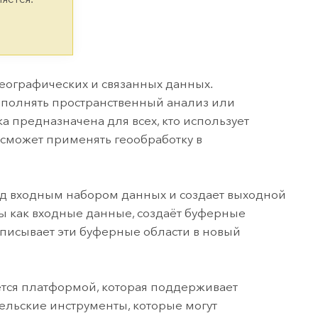
версию.
позволили провести критически важные
данных, а также для получения
инфраструктурой
спасательные операции.
результатов, позволяющих решать
Изучить ArcGIS Pro
сложные задачи.
Прочитать статью
Изучить этот курс
географических и связанных данных.
ыполнять пространственный анализ или
 предназначена для всех, кто использует
ь сможет применять геообработку в
д входным набором данных и создает выходной
ы как входные данные, создаёт буферные
аписывает эти буферные области в новый
ется платформой, которая поддерживает
ельские инструменты, которые могут