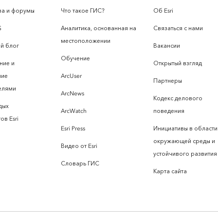
а и форумы
Что такое ГИС?
Об Esri
S
Аналитика, основанная на
Связаться с нами
местоположении
й блог
Вакансии
Обучение
ние и
Открытый взгляд
ние
ArcUser
Партнеры
елями
ArcNews
Кодекс делового
дых
ArcWatch
поведения
ов Esri
Esri Press
Инициативы в области
окружающей среды и
Видео от Esri
устойчивого развития
Словарь ГИС
Карта сайта