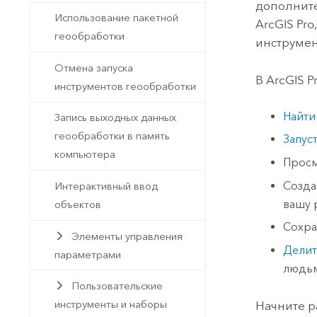
дополните
Использование пакетной
ArcGIS Pro
геообработки
инструмен
Отмена запуска
В
ArcGIS P
инструментов геообработки
Найти
Запись выходных данных
геообработки в память
Запус
компьютера
Прос
Созда
Интерактивный ввод
вашу 
объектов
Сохра
Элементы управления
Делит
параметрами
людь
Пользовательские
инструменты и наборы
Начните р