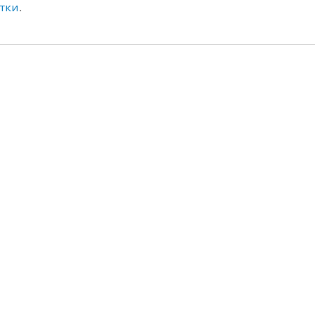
тки
.