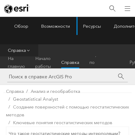
Обзор
Возможности
Ресурсы
Дополнит
ArcGIS Pro
Menu
Справка
Справочник
На
Начало
Справка
по
Py
главную
работы
инструментам
Справка
Анализ и геообработка
Geostatistical Analyst
Создание поверхностей с помощью геостатистических
методов
Ключевые понятия геостатистических методов
Что такое геостатистические методы интерполяции?