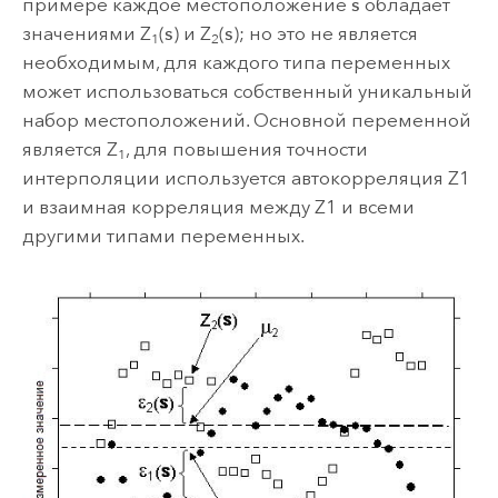
примере каждое местоположение
s
обладает
значениями Z
(
s
) и Z
(
s
); но это не является
1
2
необходимым, для каждого типа переменных
может использоваться собственный уникальный
набор местоположений. Основной переменной
является Z
, для повышения точности
1
интерполяции используется автокорреляция Z1
и взаимная корреляция между Z1 и всеми
другими типами переменных.