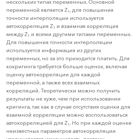
нескольких типах переменных. Основной
переменной является Z
, для повышения
1
точности интерполяции используется
автокорреляция Z
и взаимная корреляция
1
между Z
и всеми другими типами переменных.
1
Для повышения точности интерполяции
используется информация из других
переменных, но за это приходится платить. Для
кокригинга требуется больше оценок, включая
оценку автокорреляции для каждой
переменной, а также всех взаимных
корреляций. Теоретически можно получить
результаты не хуже, чем при использовании
кригинга, так как в случае отсутствия оценки для
взаимной корреляции можно воспользоваться
автокорреляцией для Z
. Но при каждой оценке
1
неизвестных параметров автокорреляции
увеличивается изменчивость, поэтому