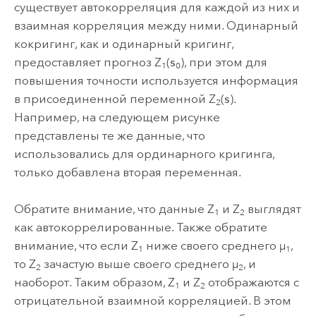
существует автокорреляция для каждой из них и
взаимная корреляция между ними. Одинарный
кокригинг, как и одинарный кригинг,
предоставляет прогноз Z
(
s
), при этом для
1
0
повышения точности используется информация
в присоединенной переменной Z
(
s
).
2
Например, на следующем рисунке
представлены те же данные, что
использовались для ординарного кригинга,
только добавлена вторая переменная.
Обратите внимание, что данные Z
и Z
выглядят
1
2
как автокоррелированные. Также обратите
внимание, что если Z
ниже своего среднего µ
,
1
1
то Z
зачастую выше своего среднего µ
, и
2
2
наоборот. Таким образом, Z
и Z
отображаются с
1
2
отрицательной взаимной корреляцией. В этом