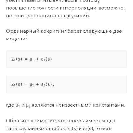
повышение точности интерполяции, возможно,
не стоит дополнительных усилий.
Ординарный кокригинг берет следующие две
модели:
Z
(
s
) = µ
 + ε
(
s
)
1
1
1
Z
(
s
) = µ
 + ε
(
s
),
2
2
2
где µ
и µ
являются неизвестными константами.
1
2
Обратите внимание, что теперь имеется два
типа случайных ошибок: ε
(
s
) и ε
(
s
), то есть
1
2