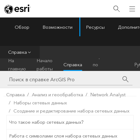
Обзор
Возможности
Ресурсы
Дополнит
ArcGIS Pro
Menu
Справка
Справочник
На
Начало
Справка
по
Py
главную
работы
инструментам
Справка
Анализ и геообработка
Network Analyst
Наборы сетевых данных
Создание и редактирование набора сетевых данных
Что такое набор сетевых данных?
Работа с символами слоя набора сетевых данных