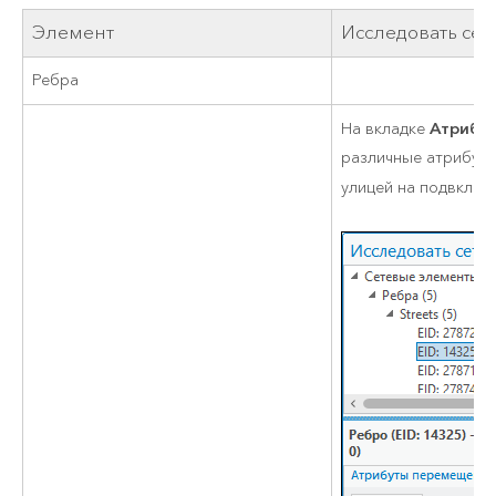
Элемент
Исследовать сет
Ребра
Атрибу
На вкладке
различные атрибуты
улицей на подвклад