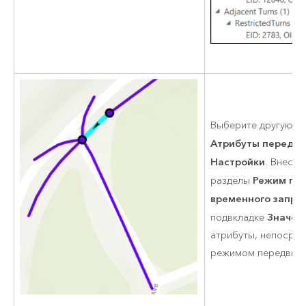
Выберите другую ул
Атрибуты передв
Настройки
. Внеси
Режим пе
разделы
временного запро
Значен
подвкладке
атрибуты, непосре
режимом передвиж