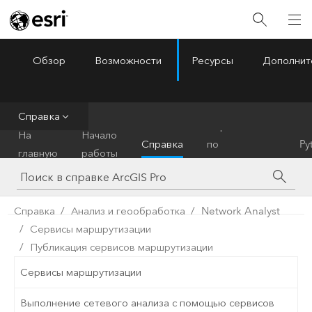
Обзор
Возможности
Ресурсы
Дополнит
ArcGIS Pro
Menu
Справка
Справочник
На
Начало
Справка
по
Py
главную
работы
инструментам
Справка
Анализ и геообработка
Network Analyst
Сервисы маршрутизации
Публикация сервисов маршрутизации
Сервисы маршрутизации
Выполнение сетевого анализа с помощью сервисов