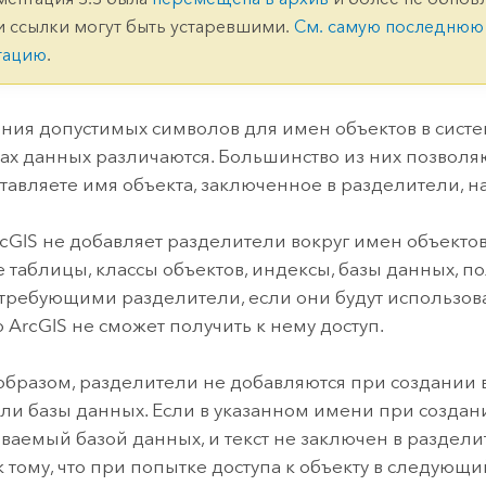
ление
Вода
и ссылки могут быть устаревшими.
См. самую последнюю
технологий
тацию
.
Все истории
ия допустимых символов для имен объектов в систе
х данных различаются. Большинство из них позволя
тавляете имя объекта, заключенное в разделители, 
cGIS не добавляет разделители вокруг имен объектов 
е таблицы, классы объектов, индексы, базы данных, п
требующими разделители, если они будут использовать
 ArcGIS не сможет получить к нему доступ.
образом, разделители не добавляются при создании в 
ли базы данных. Если в указанном имени при создани
аемый базой данных, и текст не заключен в разделит
к тому, что при попытке доступа к объекту в следующ