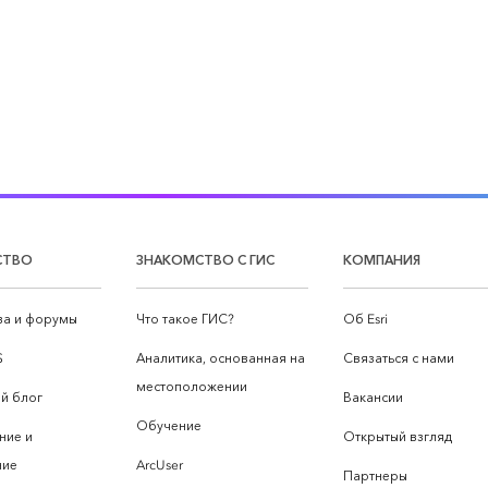
СТВО
ЗНАКОМСТВО С ГИС
КОМПАНИЯ
а и форумы
Что такое ГИС?
Об Esri
S
Аналитика, основанная на
Связаться с нами
местоположении
й блог
Вакансии
Обучение
ние и
Открытый взгляд
ние
ArcUser
Партнеры