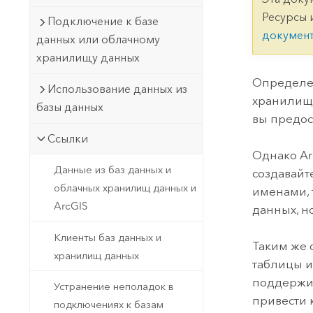
Государственное управ
Фундаментальная система для
Ресурсы 
Подключение к базе
ГИС и картографии
Природные ресурсы
докумен
данных или облачному
хранилищу данных
Технология Developer
Создание картографических
Все отрасли
Определен
Использование данных из
приложений и приложений
хранилища
базы данных
пространственного анализа
вы предос
Ссылки
Однако Ar
Все продукты
Данные из баз данных и
создавайт
облачных хранилищ данных и
именами, 
ArcGIS
данных, но
Клиенты баз данных и
Таким же 
хранилищ данных
таблицы и
поддержив
Устранение неполадок в
привести 
подключениях к базам