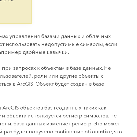
версию.
позволили провести критически важные
данных, а также для получения
инфраструктурой
спасательные операции.
результатов, позволяющих решать
Изучить ArcGIS Pro
сложные задачи.
Прочитать статью
Изучить этот курс
мах управления базами данных и облачных
ют использовать недопустимые символы, если
например двойные кавычки.
при запросах к объектам в базе данных. Не
ользователей, роли или другие объекты с
ся в ArcGIS. Объект будет создан в базе
ArcGIS объектов баз геоданных, таких как
и объекта используется регистр символов, не
ели, база данных изменяет регистр. Это может
ий раз будет получено сообщение об ошибке, что