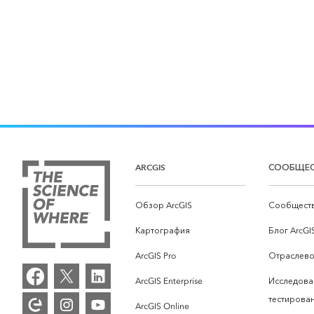
ARCGIS
СООБЩЕ
Обзор ArcGIS
Сообществ
Картография
Блог ArcGI
ArcGIS Pro
Отраслево
ArcGIS Enterprise
Исследова
тестирова
ArcGIS Online