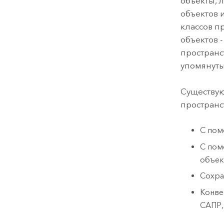
объекты, 
объектов 
классов п
объектов 
пространс
упомянут
Существую
пространс
С пом
С пом
объек
Сохра
Конве
САПР,