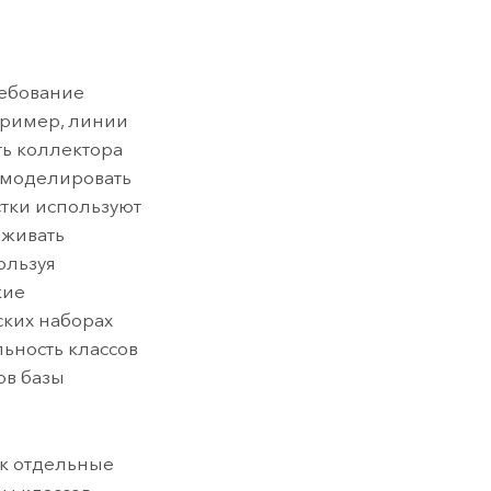
ребование
пример, линии
ть коллектора
о моделировать
стки используют
рживать
ользуя
кие
ских наборах
ьность классов
ов базы
ак отдельные