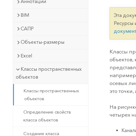
Государственное управ
Аннотации
Фундаментальная система для
ГИС и картографии
Природные ресурсы
BIM
Эта доку
Ресурсы 
Технология Developer
САПР
докумен
Создание картографических
Все отрасли
приложений и приложений
Объекты-размеры
пространственного анализа
Классы пр
Excel
объектов,
представл
Классы пространственных
Все продукты
например,
объектов
осевых ли
это точки
Классы пространственных
объектов
На рисунк
Определение свойств
четырех н
класса объектов
Канал
Создание класса