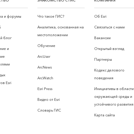
СТВО
ЗНАКОМСТВО С ГИС
КОМПАНИЯ
а и форумы
Что такое ГИС?
Об Esri
S
Аналитика, основанная на
Связаться с нами
местоположении
й блог
Вакансии
Обучение
ние и
Открытый взгляд
ние
ArcUser
Партнеры
елями
ArcNews
Кодекс делового
дых
ArcWatch
поведения
ов Esri
Esri Press
Инициативы в области
окружающей среды и
Видео от Esri
устойчивого развития
Словарь ГИС
Карта сайта