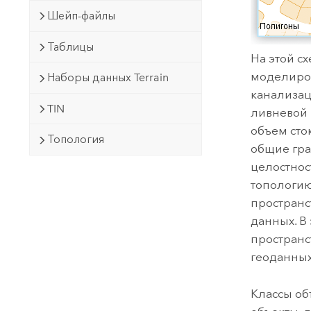
Шейп-файлы
Таблицы
На этой с
моделиров
Наборы данных Terrain
канализац
TIN
ливневой 
объем сток
Топология
общие гра
целостнос
топологию
пространс
данных. В
пространс
геоданных
Классы об