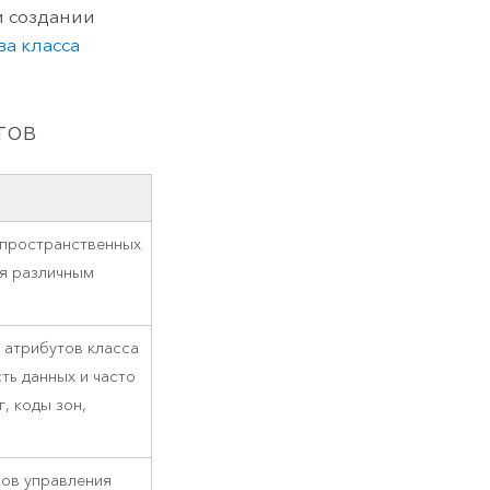
и создании
ва класса
тов
 пространственных
ия различным
 атрибутов класса
ть данных и часто
, коды зон,
сов управления