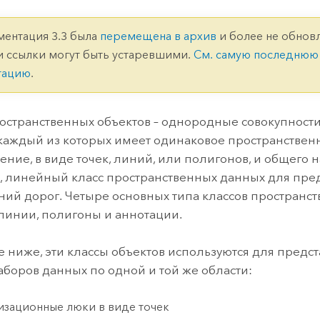
ление
Вода
технологий
ментация 3.3 была
перемещена в архив
и более не обновл
и ссылки могут быть устаревшими.
См. самую последнюю
Все истории
тацию
.
остранственных объектов – однородные совокупност
 каждый из которых имеет одинаковое пространствен
ение, в виде точек, линий, или полигонов, и общего н
 линейный класс пространственных данных для пре
ний дорог. Четыре основных типа классов пространс
, линии, полигоны и аннотации.
е ниже, эти классы объектов используются для предс
аборов данных по одной и той же области:
изационные люки в виде точек