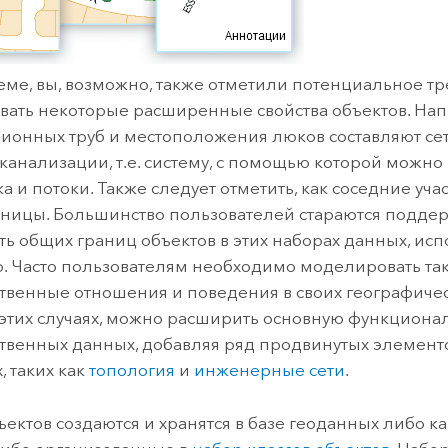
хеме, вы, возможно, также отметили потенциальное т
ать некоторые расширенные свойства объектов. На
ионных труб и местоположения люков составляют се
канализации, т.е. систему, с помощью которой можн
а и потоки. Также следует отметить, как соседние уча
ницы. Большинство пользователей стараются подде
ть общих границ объектов в этих наборах данных, исп
. Часто пользователям необходимо моделировать та
твенные отношения и поведения в своих географиче
 этих случаях, можно расширить основную функционал
твенных данных, добавляя ряд продвинутых элемент
, таких как
топология
и
инженерные сети
.
ъектов создаются и хранятся в базе геоданных либо к