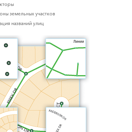
кторы
оны земельных участков
ация названий улиц