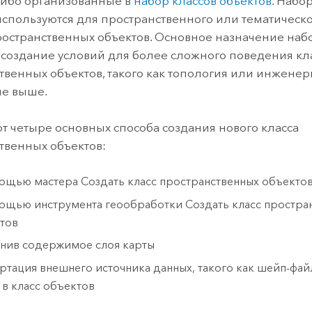
либо организованные в
набор классов объектов
. Набо
используются для пространственного или тематическ
ространственных объектов. Основное назначение наб
- создание условий для более сложного поведения кл
твенных объектов, такого как топология или инженер
ые выше.
т четыре основных способа создания нового класса
твенных объектов:
ощью мастера Создать класс пространственных объекто
ощью инструмента геообработки
Создать класс простра
тов
нив содержимое слоя карты
ртация внешнего источника данных, такого как шейп-фай
 в класс объектов