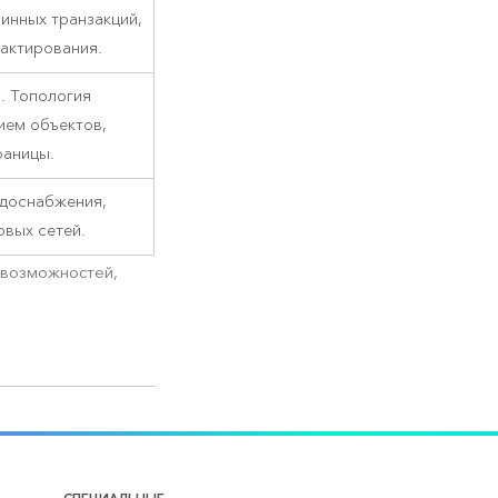
инных транзакций,
дактирования.
. Топология
ием объектов,
раницы.
одоснабжения,
овых сетей.
 возможностей,