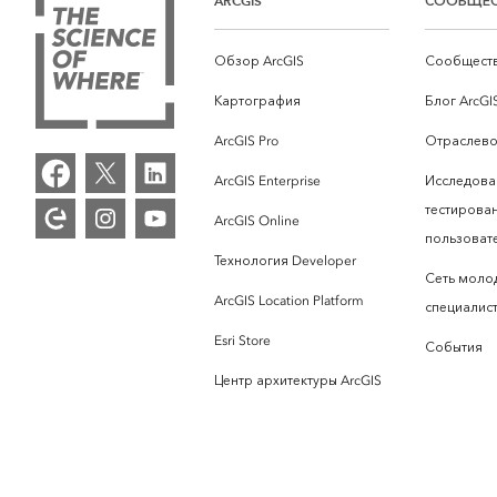
ARCGIS
СООБЩЕ
Обзор ArcGIS
Сообществ
Картография
Блог ArcGI
ArcGIS Pro
Отраслево
ArcGIS Enterprise
Исследова
тестирова
ArcGIS Online
пользоват
Технология Developer
Сеть моло
ArcGIS Location Platform
специалист
Esri Store
События
Центр архитектуры ArcGIS