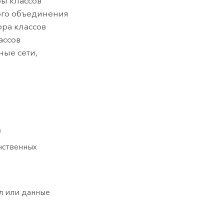
ры классов
ого объединения
ора классов
ассов
ные сети,
в
нственных
л или данные