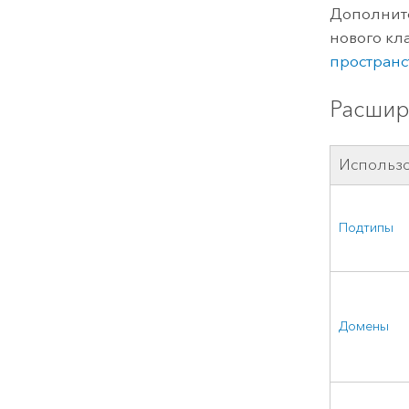
Дополните
нового кл
пространс
Расшир
Использ
Подтипы
Домены