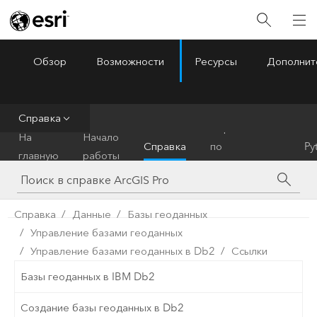
Обзор
Возможности
Ресурсы
Дополнит
ArcGIS Pro
Menu
Справка
Справочник
На
Начало
Справка
по
Py
главную
работы
инструментам
Справка
Данные
Базы геоданных
Управление базами геоданных
Управление базами геоданных в Db2
Ссылки
Базы геоданных в IBM Db2
Создание базы геоданных в Db2