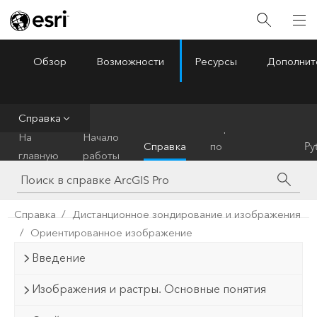
Обзор
Возможности
Ресурсы
Дополнит
ArcGIS Pro
Menu
Справка
Справочник
На
Начало
Справка
по
Py
главную
работы
инструментам
Справка
Дистанционное зондирование и изображения
Ориентированное изображение
Введение
Изображения и растры. Основные понятия