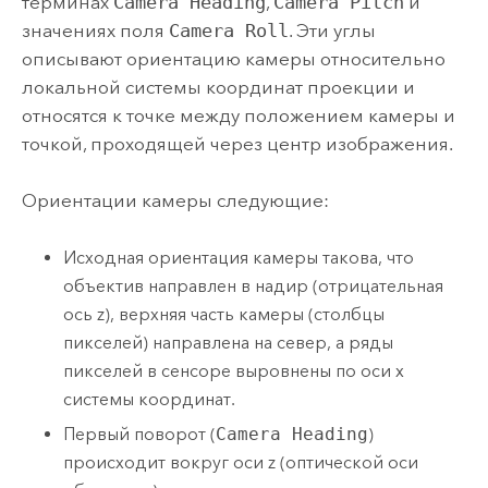
терминах
Camera Heading
,
Camera Pitch
и
значениях поля
Camera Roll
. Эти углы
описывают ориентацию камеры относительно
локальной системы координат проекции и
относятся к точке между положением камеры и
точкой, проходящей через центр изображения.
Ориентации камеры следующие:
Исходная ориентация камеры такова, что
объектив направлен в надир (отрицательная
ось z), верхняя часть камеры (столбцы
пикселей) направлена на север, а ряды
пикселей в сенсоре выровнены по оси x
системы координат.
Первый поворот (
Camera Heading
)
происходит вокруг оси z (оптической оси