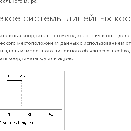
еального мира.
такое системы линейных ко
линейных координат
- это метод хранения и определ
еского местоположения данных с использованием о
 вдоль измеренного линейного объекта без необхо
ать координаты x, y или адрес.