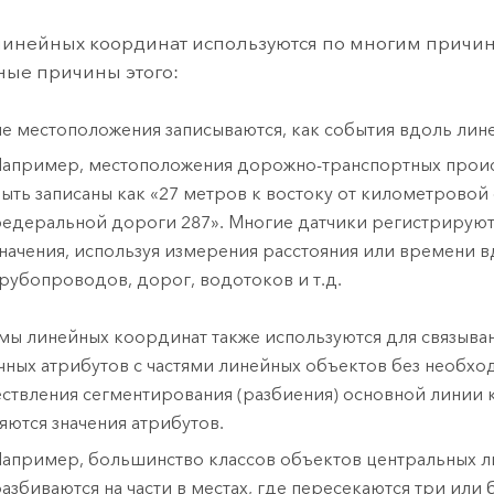
инейных координат используются по многим причин
ные причины этого:
е местоположения записываются, как события вдоль лин
апример, местоположения дорожно-транспортных прои
ыть записаны как «27 метров к востоку от километровой
едеральной дороги 287». Многие датчики регистрируют
начения, используя измерения расстояния или времени в
рубопроводов, дорог, водотоков и т.д.
мы линейных координат также используются для связыва
чных атрибутов с частями линейных объектов без необх
ствления сегментирования (разбиения) основной линии 
яются значения атрибутов.
апример, большинство классов объектов центральных 
азбиваются на части в местах, где пересекаются три или 