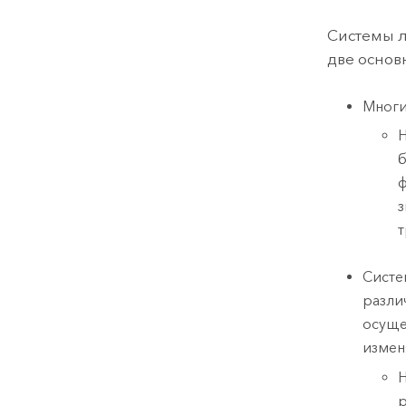
Системы л
две основ
Многи
Н
б
ф
з
т
Систе
разли
осуще
измен
Н
р