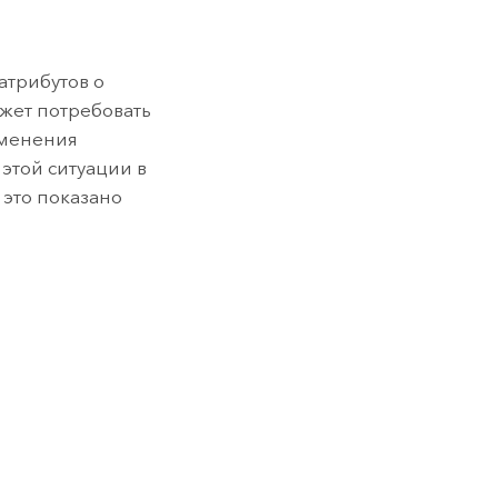
атрибутов о
ожет потребовать
зменения
этой ситуации в
 это показано