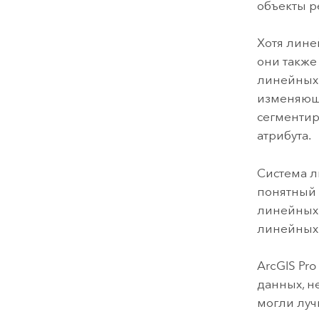
объекты р
Хотя лине
они также
линейных 
изменяющи
сегментир
атрибута.
Система л
понятный
линейных 
линейных 
ArcGIS Pro
данных, н
могли луч