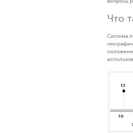
вопросы р
Что 
Система 
географич
положений
использов