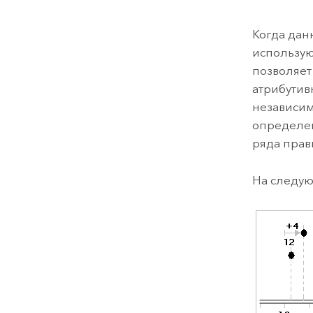
Когда дан
использую
позволяет
атрибутив
независим
определе
ряда прав
На следу