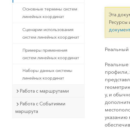
Государственное управ
Фундаментальная система для
Основные термины систем
ГИС и картографии
Природные ресурсы
Эта доку
линейных координат
Ресурсы 
Технология Developer
Сценарии использования
докумен
Создание картографических
Все отрасли
систем линейных координат
приложений и приложений
пространственного анализа
Реальный 
Примеры применения
систем линейных координат
Реальные 
Все продукты
Наборы данных системы
профили, 
линейных координат
представл
геометрию
Работа с маршрутами
y, и обыч
дополнит
Работа с Событиями
местополо
маршрута
указанию 
обеспечив