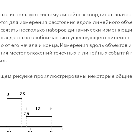
ные используют систему линейных координат, значе
тся для измерения расстояния вдоль линейного объек
 связать несколько наборов динамически изменяющи
ных данных с любой частью существующего линейного
о от его начала и конца. Измерения вдоль объектов 
ния местоположений точечных и линейных событий
ил.
ющем рисунке проиллюстрированы некоторые общи