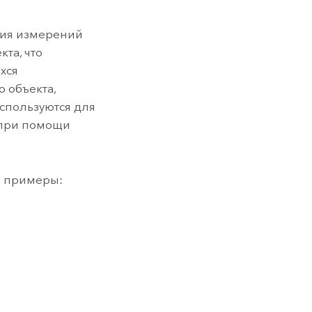
ния
измерений
та, что
хся
 объекта,
используются для
 при помощи
е примеры: