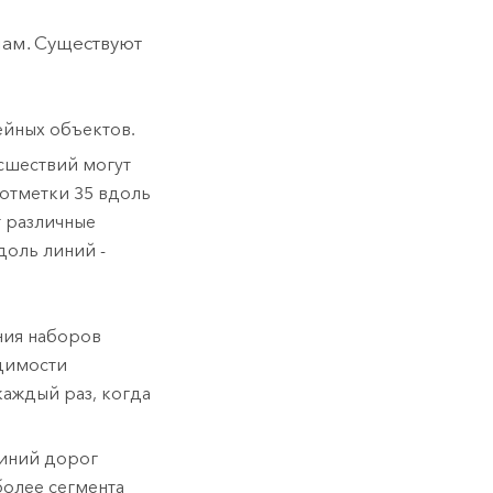
ам. Существуют
ейных объектов.
сшествий могут
 отметки 35 вдоль
 различные
доль линий -
ния наборов
одимости
каждый раз, когда
линий дорог
более сегмента