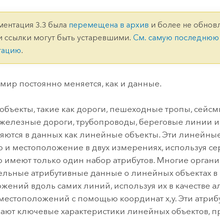
ление
Вода
технологий
ментация 3.3 была
перемещена в архив
и более не обновл
и ссылки могут быть устаревшими.
См. самую последнюю
Все истории
тацию
.
мир постоянно меняется, как и данные.
объекты, такие как дороги, пешеходные тропы, сейс
железные дороги, трубопроводы, береговые линии и
яются в данных как линейные объекты. Эти линейные
 и местоположение в двух измерениях, используя се
но имеют только один набор атрибутов. Многие орган
ельные атрибутивные данные о
линейных объектах
в
жений вдоль самих линий, используя их в качестве 
местоположений с помощью координат x,y. Эти атриб
ают ключевые характеристики линейных объектов, 