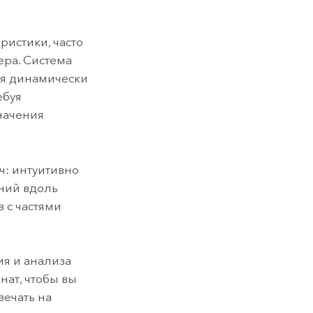
ристики, часто
ера. Система
ия динамически
ебуя
начения
ч: интуитивно
ний вдоль
 с частями
ия и анализа
ат, чтобы вы
вечать на