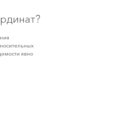
ординат?
ения
тносительных
димости явно