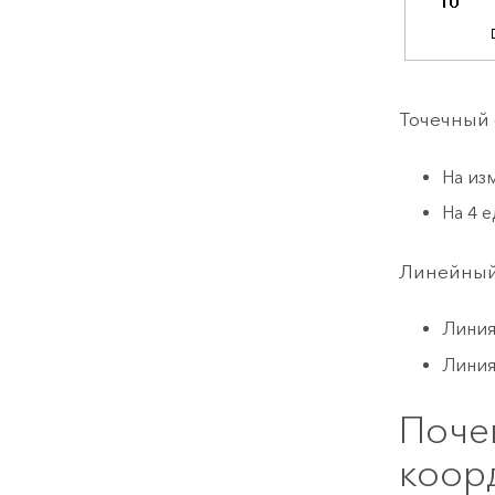
Точечный 
На из
На 4 
Линейный 
Линия
Линия
Поче
коор