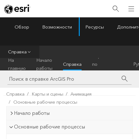
Обзор
Возможности
Ресурсы
Дополнит
ArcGIS Pro
Menu
Справка
Справочник
На
Начало
Справка
по
Py
главную
работы
инструментам
Справка
Карты и сцены
Анимация
Основные рабочие процессы
Начало работы
Основные рабочие процессы