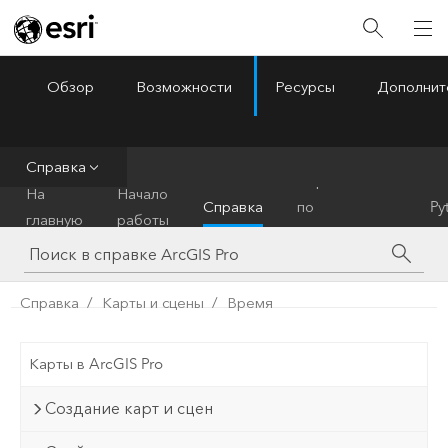
Обзор
Возможности
Ресурсы
Дополнит
ArcGIS Pro
Menu
Справка
Справочник
На
Начало
Справка
по
Py
главную
работы
инструментам
Справка
Карты и сцены
Время
Карты в ArcGIS Pro
Создание карт и сцен