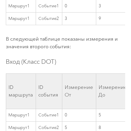
Маршрут1
Событие1
0
3
Маршрут1
Событие2
3
9
В следующей таблице показаны измерения и
значения второго события:
Вход (Класс DOT)
ID
ID
Измерение
Измерение
маршрута
события
От
До
Маршрут1
Событие1
0
5
Маршрут1
Событие2
5
8