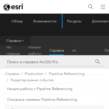
Обзор
Возможности
Ресурсы
Дополнит
ArcGIS Pro
Menu
Справка
Справочник
На
Начало
Справка
по
Py
главную
работы
инструментам
Справка
Production
Pipeline Referencing
Редактирование события
Начало работы с Pipeline Referencing
Основные термины Pipeline Referencing