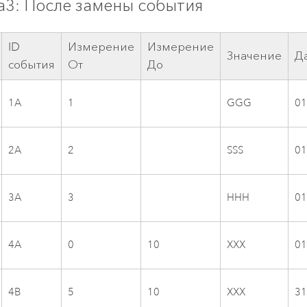
а3: После замены события
ID
Измерение
Измерение
Значение
Д
события
От
До
1A
1
GGG
01
2A
2
SSS
01
3A
3
HHH
01
4A
0
10
XXX
01
4B
5
10
XXX
31