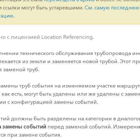
ление
Вода
и ссылки могут быть устаревшими.
См. самую последнюю
технологий
тацию
.
Все истории
о с лицензией Location Referencing.
нении технического обслуживания трубопровода ино
лекается из земли и заменяется новой трубой. Этот п
я заменой труб.
замены труб события на изменяемом участке маршрут
 как есть, могут быть удалены или же удалены с заме
вии с конфигурацией замены событий.
тий должны быть разделены на категории в диалого
а замены событий
перед заменой событий. Измерени
ся при замене события.