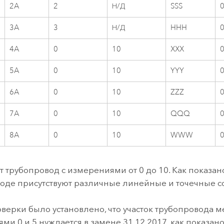
2A
2
Н/Д
SSS
3A
3
Н/Д
HHH
4A
0
10
XXX
5A
0
10
YYY
6A
0
10
ZZZ
7A
0
10
QQQ
8A
0
10
WWW
т трубопровод с измерениями от 0 до 10. Как показан
оде присутствуют различные линейные и точечные с
оверки было установлено, что участок трубопровода 
ми 0 и 5 нуждается в замене 31.12.2017, как показан