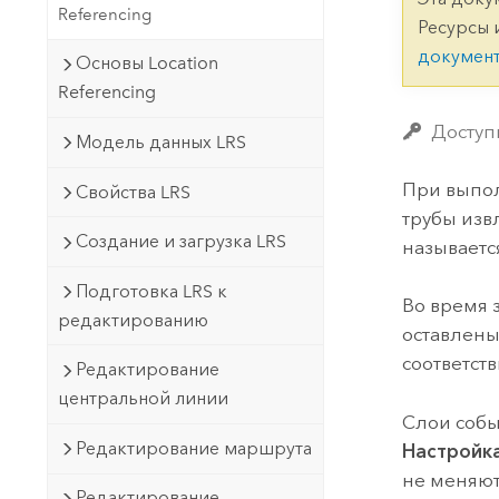
Государственное управ
Referencing
Фундаментальная система для
Ресурсы 
ГИС и картографии
Природные ресурсы
докумен
Основы Location
Referencing
Технология Developer
Создание картографических
Все отрасли
Доступн
Модель данных LRS
приложений и приложений
пространственного анализа
При выпол
Свойства LRS
трубы изв
Создание и загрузка LRS
называетс
Все продукты
Подготовка LRS к
Во время 
редактированию
оставлены
соответст
Редактирование
центральной линии
Слои собы
Редактирование маршрута
Настройк
не меняют
Редактирование