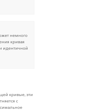
ожет немного
нения кривая
ки идентичной
щей кривые, эти
тняется с
ксимальное