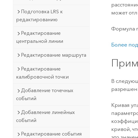
расстояни
Подготовка LRS к
может отл
редактированию
Формула ma
Редактирование
центральной линии
Более под
Редактирование маршрута
Прим
Редактирование
калибровочной точки
В следующ
разрешени
Добавление точечных
событий
Кривая уп
Добавление линейных
параметром
событий
коэффицие
кривой, ч
Редактирование события
это значе