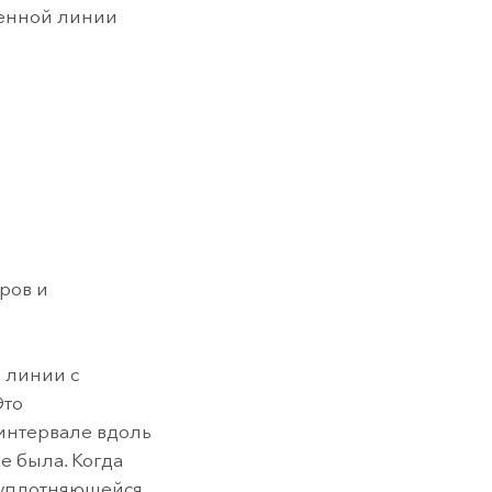
ненной линии
ров и
 линии с
Это
интервале вдоль
е была. Когда
, уплотняющейся