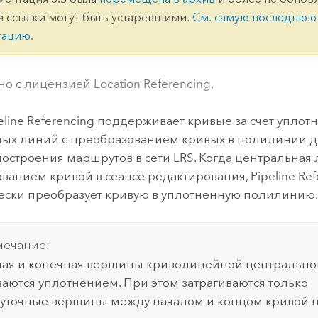
ление
Вода
и ссылки могут быть устаревшими.
См. самую последнюю
технологий
тацию
.
Все истории
о с лицензией Location Referencing.
eline Referencing
поддерживает кривые за счет уплот
ых линий с преобразованием кривых в полилинии д
остроения маршрутов в сети LRS. Когда центральная 
ованием кривой в сеансе редактирования,
Pipeline Re
ески преобразует кривую в уплотненную полилинию
ечание:
ая и конечная вершины криволинейной центрально
ваются уплотнением. При этом затрагиваются только
уточные вершины между началом и концом кривой 