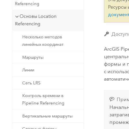
Государственное управ
Referencing
Фундаментальная система для
Ресурсы 
ГИС и картографии
Природные ресурсы
докумен
Основы Location
Referencing
Технология Developer
Создание картографических
Все отрасли
Доступн
Несколько методов
приложений и приложений
линейных координат
пространственного анализа
ArcGIS Pip
центральн
Маршруты
формы и п
Все продукты
Линии
с использ
автоматич
Сеть LRS
Контроль времени в
Прим
Pipeline Referencing
Начальн
затраги
Вертикальные маршруты
промеж
Сложные формы