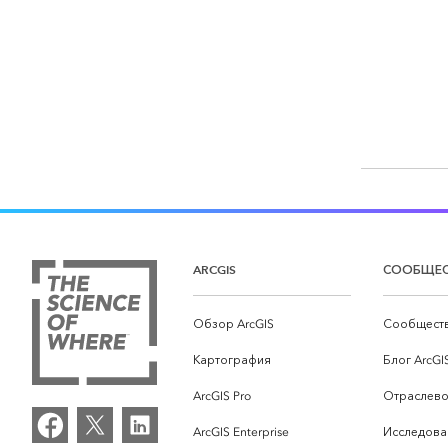
ARCGIS
СООБЩЕ
Обзор ArcGIS
Сообществ
Картография
Блог ArcGI
ArcGIS Pro
Отраслево
ArcGIS Enterprise
Исследова