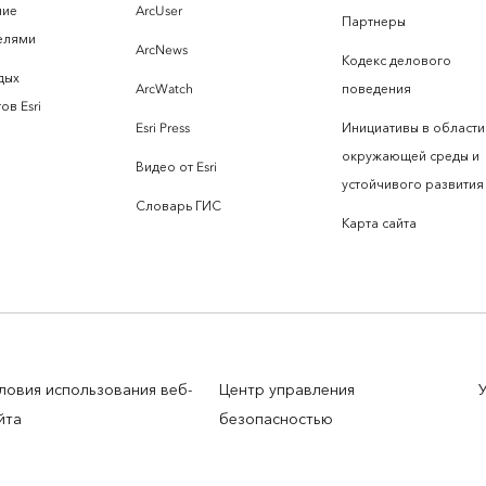
ние
ArcUser
Партнеры
елями
ArcNews
Кодекс делового
дых
ArcWatch
поведения
ов Esri
Esri Press
Инициативы в области
окружающей среды и
Видео от Esri
устойчивого развития
Словарь ГИС
Карта сайта
ловия использования веб-
Центр управления
йта
безопасностью