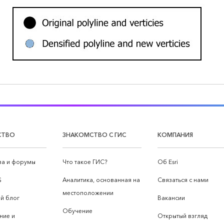
СТВО
ЗНАКОМСТВО С ГИС
КОМПАНИЯ
а и форумы
Что такое ГИС?
Об Esri
S
Аналитика, основанная на
Связаться с нами
местоположении
й блог
Вакансии
Обучение
ние и
Открытый взгляд