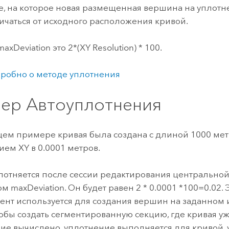
е, на которое новая размещенная вершина на уплот
ичаться от исходного расположения кривой.
xDeviation это 2*(XY Resolution) * 100.
робно о методе уплотнения
ер Автоуплотнения
ем примере кривая была создана с длиной 1000 мет
ем XY в 0.0001 метров.
лотняется после сессии редактирования центральной
 maxDeviation. Он будет равен 2 * 0.0001 *100=0.02. 
нт используется для создания вершин на заданном 
тобы создать сегментированную секцию, где кривая уж
ние вычислено, уплотнение выполняется для кривой