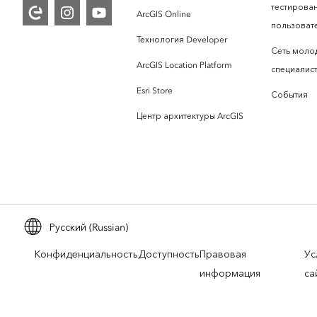
тестирова
ArcGIS Online
пользоват
Технология Developer
Сеть моло
ArcGIS Location Platform
специалист
Esri Store
События
Центр архитектуры ArcGIS
Русский (Russian)
Конфиденциальность
Доступность
Правовая
Ус
информация
са