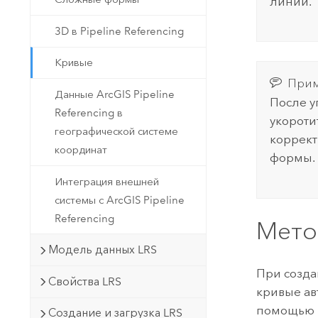
линии.
3D в Pipeline Referencing
Кривые
Прим
Данные ArcGIS Pipeline
После у
Referencing в
укороти
географической системе
коррект
координат
формы.
Интеграция внешней
системы с ArcGIS Pipeline
Referencing
Мето
Модель данных LRS
При созда
Свойства LRS
кривые ав
помощью m
Создание и загрузка LRS