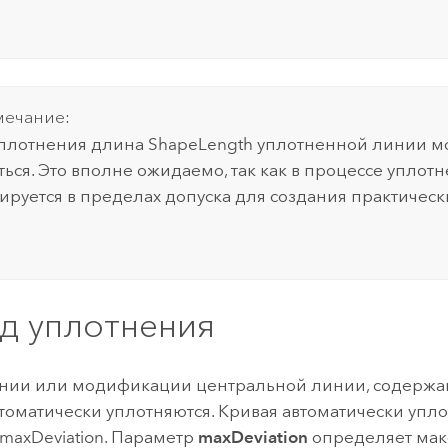
ечание:
плотнения длина ShapeLength уплотненной линии м
ться. Это вполне ожидаемо, так как в процессе уплот
ируется в пределах допуска для создания практичес
д уплотнения
нии или модификации центральной линии, содержа
томатически уплотняются. Кривая автоматически упло
axDeviation. Параметр
maxDeviation
определяет ма