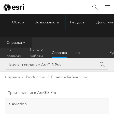
Обзор
Возможности
Ресурсы
Дополнит
ArcGIS Pro
Menu
Справка
Справочник
На
Начало
Справка
по
Py
главную
работы
инструментам
Справка
Production
Pipeline Referencing
Производство в ArcGIS Pro
Aviation