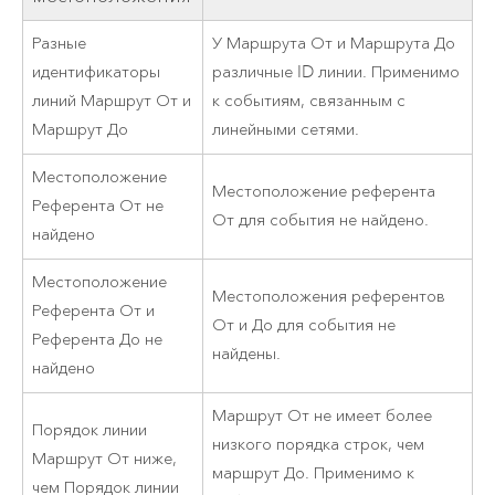
Разные
У Маршрута От и Маршрута До
идентификаторы
различные ID линии. Применимо
линий Маршрут От и
к событиям, связанным с
Маршрут До
линейными сетями.
Местоположение
Местоположение референта
Референта От не
От для события не найдено.
найдено
Местоположение
Местоположения референтов
Референта От и
От и До для события не
Референта До не
найдены.
найдено
Маршрут От не имеет более
Порядок линии
низкого порядка строк, чем
Маршрут От ниже,
маршрут До. Применимо к
чем Порядок линии