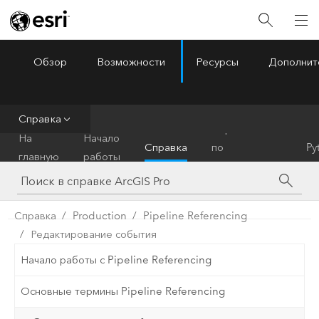
Обзор
Возможности
Ресурсы
Дополнит
ArcGIS Pro
Menu
Справка
Справочник
На
Начало
Справка
по
Py
главную
работы
инструментам
Справка
Production
Pipeline Referencing
Редактирование события
Начало работы с Pipeline Referencing
Основные термины Pipeline Referencing