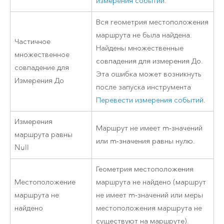
измерения событий
.
Вся геометрия местоположения
маршрута не была найдена.
Частичное
Найдены множественные
множественное
совпадения для измерения До.
совпадение для
Эта ошибка может возникнуть
Измерения До
после запуска инструмента
Перевести измерения событий
.
Измерения
Маршрут не имеет m-значений
маршрута равны
или m-значения равны нулю.
Null
Геометрия местоположения
Местоположение
маршрута не найдено (маршрут
маршрута не
не имеет m-значений или меры
найдено
местоположения маршрута не
существуют на маршруте).