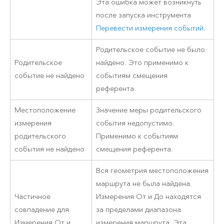
Эта ошибка может возникнуть
после запуска инструмента
Перевести измерения событий
.
Родительское событие не было
Родительское
найдено. Это применимо к
событие не найдено
событиям смещения
референта.
Местоположение
Значение меры родительского
измерения
события недопустимо.
родительского
Применимо к событиям
события не найдено
смещения референта.
Вся геометрия местоположения
маршрута не была найдена.
Частичное
Измерения От и До находятся
совпадение для
за пределами диапазона
Измерения От и
измерения маршрута. Эта