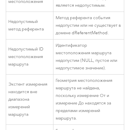
местоположения
является недопустимым.
Метод референта события
Недопустимый
недопустим или не существует в
метод референта
домене dReferentMethod.
Идентификатор
Недопустимый ID
местоположения маршрута
местоположения
недопустим (NULL, пустое или
маршрута
недопустимое значение).
Геометрия местоположения
Экстент измерения
маршрута не найдена,
находится вне
поскольку измерение От и
диапазона
измерение До находятся за
измерений
пределами измерений
маршрута
маршрута.