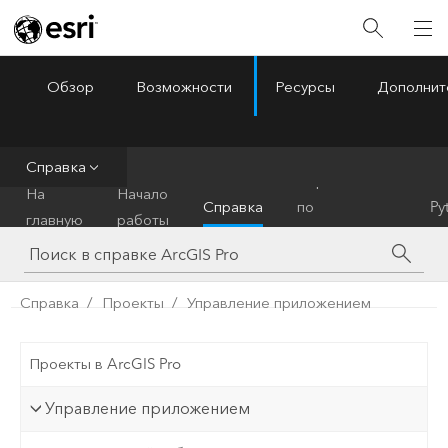
Обзор
Возможности
Ресурсы
Дополнит
ArcGIS Pro
Menu
Справка
Справочник
На
Начало
Справка
по
Py
главную
работы
инструментам
Справка
Проекты
Управление приложением
Проекты в ArcGIS Pro
Управление приложением