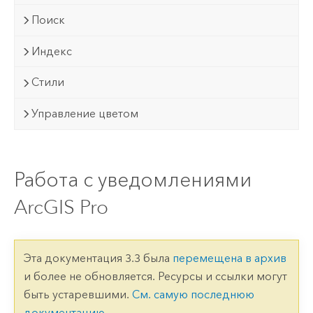
Поиск
Индекс
Стили
Управление цветом
Работа с уведомлениями
ArcGIS Pro
Эта документация 3.3 была
перемещена в архив
и более не обновляется. Ресурсы и ссылки могут
быть устаревшими.
См. самую последнюю
документацию
.