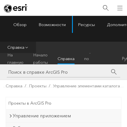
Обзор
Возможности
Ресурсы
Дополнит
ArcGIS Pro
Menu
Справка
Справочник
На
Начало
Справка
по
Py
главную
работы
инструментам
Справка
Проекты
Управление элементами каталога
Проекты в ArcGIS Pro
Управление приложением