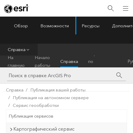
Обзор
Возможности
Ресурсы
Дополнит
ArcGIS Pro
Menu
Справка
Справочник
На
Начало
Справка
по
Py
главную
работы
инструментам
Справка
Публикация вашей работы
Публикация на автономном сервере
Сервис геообработки
Публикация сервисов
Картографический сервис