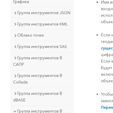
Графика
Имя в
входн
Группа инструментов JSON
испол
объек
Группа инструментов KML
Если 
Облако точек
геода
Группа инструментов SAS
сущес
цифра
Группа инструментов В
Если 
САПР
будет
включ
Группа инструментов В
объек
Collada
Группа инструментов В
Чтобы
dBASE
завис
Перен
Группа инструментов В