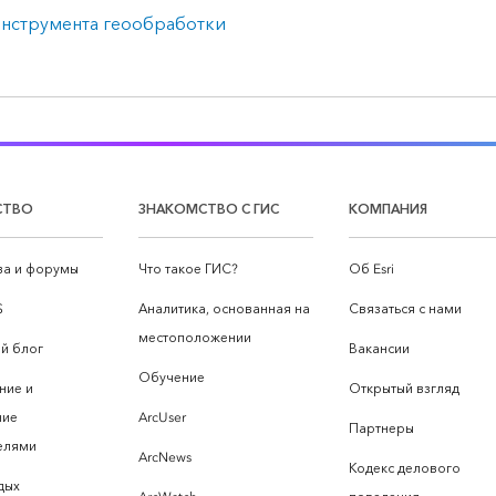
инструмента геообработки
СТВО
ЗНАКОМСТВО С ГИС
КОМПАНИЯ
а и форумы
Что такое ГИС?
Об Esri
S
Аналитика, основанная на
Связаться с нами
местоположении
й блог
Вакансии
Обучение
ние и
Открытый взгляд
ние
ArcUser
Партнеры
елями
ArcNews
Кодекс делового
дых