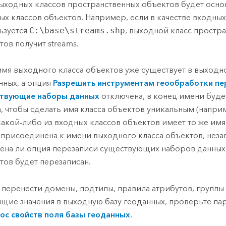
ыходных классов пространственных объектов будет осно
ых классов объектов. Например, если в качестве входны
ьзуется
C:\base\streams.shp
, выходной класс простр
тов получит streams.
имя выходного класса объектов уже существует в выходн
нных, а опция
Разрешить инструментам геообработки пе
твующие наборы данных
отключена, в конец имени буде
, чтобы сделать имя класса объектов уникальным (наприме
какой-либо из входных классов объектов имеет то же имя
 присоединена к имени выходного класса объектов, незав
ена ли опция перезаписи существующих наборов данных.
тов будет перезаписан.
 перенести домены, подтипы, правила атрибутов, группы
ящие значения в выходную базу геоданных, проверьте п
ос свойств поля базы геоданных
.