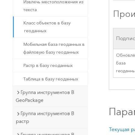
Извлечь местоположения из
текста
Прои
Класс объектов в базу
геоданных
Подпис
Мобильная база геоданных в
файловую базу геоданных
Обновле
база
Растр в базу геоданных
геоданн
Таблица в базу геоданных
Группа инструментов В
GeoPackage
Пара
Группа инструментов В
растр
Текущая р
Группа инструментов В