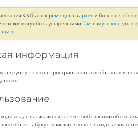
ление
Вода
технологий
ментация 3.3 была
перемещена в архив
и более не обновл
и ссылки могут быть устаревшими.
См. самую последнюю
Все истории
тацию
.
кая информация
ует группу классов пространственных объектов или 
данных.
льзование
входные данные являются слоем с выбранными объектами
нные объекты будут записаны в новые выходные классы 