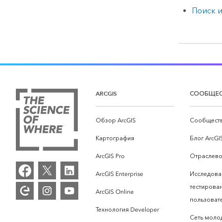
Поиск 
ARCGIS
СООБЩЕ
Обзор ArcGIS
Сообществ
Картография
Блог ArcGI
ArcGIS Pro
Отраслево
ArcGIS Enterprise
Исследова
тестирова
ArcGIS Online
пользоват
Технология Developer
Сеть моло