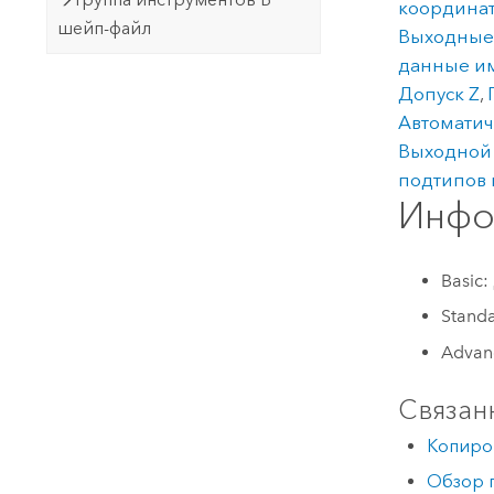
координа
шейп-файл
Выходные
данные им
Допуск Z
,
Автомати
Выходной
подтипов 
Инфо
Basic:
Stand
Advan
Связан
Копиро
Обзор г