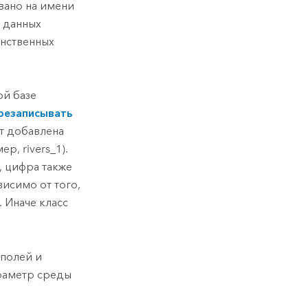
вано на имени
х данных
анственных
ой базе
резаписывать
т добавлена
р, rivers_1).
, цифра также
исимо от того,
 Иначе класс
 полей и
араметр среды