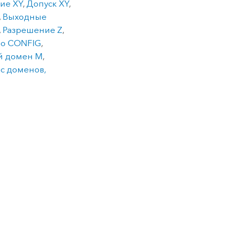
ие XY
,
Допуск XY
,
,
Выходные
,
Разрешение Z
,
во CONFIG
,
й домен M
,
с доменов,