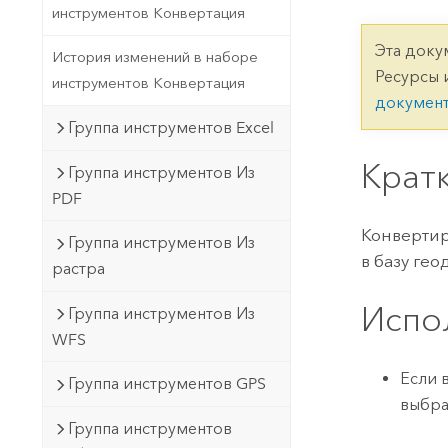
Государственное управ
инструментов Конвертация
Фундаментальная система для
ГИС и картографии
Природные ресурсы
Эта доку
История изменений в наборе
Ресурсы 
инструментов Конвертация
Технология Developer
докумен
Создание картографических
Все отрасли
Группа инструментов Excel
приложений и приложений
пространственного анализа
Крат
Группа инструментов Из
PDF
Все продукты
Конвертир
Группа инструментов Из
в базу гео
растра
Испо
Группа инструментов Из
WFS
Если 
Группа инструментов GPS
выбра
Группа инструментов