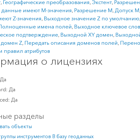
т
,
Географические преобразования
,
Экстент
,
Разрешен
 данные имеют M-значения
,
Разрешение M
,
Допуск M
еют Z-значения
,
Выходное значение Z по умолчанию
Полноценные имена полей
,
Выходное ключевое сло
ческое подтверждение
,
Выходной XY домен
,
Выходно
 домен Z
,
Передать описания доменов полей
,
Перено
и правил атрибутов
рмация о лицензиях
 Да
ard: Да
ced: Да
ные разделы
вать объекты
руппы инструментов В базу геоданных