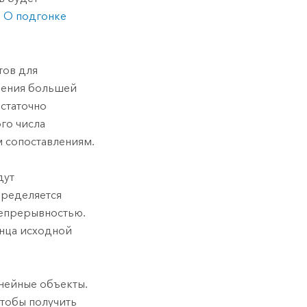
е
О подгонке
тов для
учения большей
статочно
го числа
м сопоставлениям.
дут
пределяется
епрерывностью.
онца исходной
инейные объекты.
чтобы получить