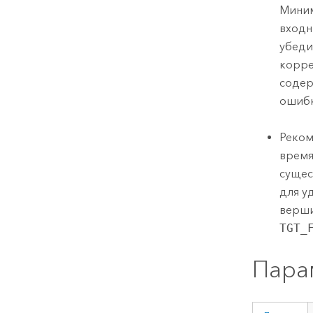
Миним
входн
убеди
корре
содер
ошибк
Реком
время
сущес
для у
верши
TGT_
Пара