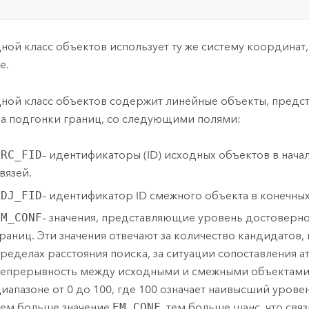
ной класс объектов использует ту же систему координат,
е.
ной класс объектов содержит линейные объекты, предс
а подгонки границ, со следующими полями:
SRC_FID
– идентификаторы (ID) исходных объектов в нача
вязей.
ADJ_FID
– идентификатор ID смежного объекта в конечных 
EM_CONF
– значения, представляющие уровень достоверн
раниц. Эти значения отвечают за количество кандидатов,
ределах расстояния поиска, за ситуации сопоставления а
епрерывность между исходными и смежными объектами. 
иапазоне от 0 до 100, где 100 означает наивысший урове
ем больше значение
EM_CONF
, тем больше шанс, что связ