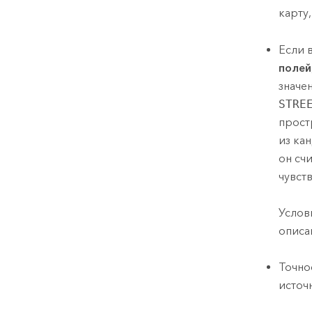
карту
Если 
полей
значе
STRE
прост
из ка
он сч
чувств
Услов
описа
Точно
источ