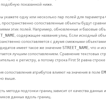
, подобную показанной ниже.
вы укажете одну или несколько пар полей для параметра
, пространственно сопоставленные объекты будут сравни
ниями этих полей. Например, обновленные и базовые об
ET_NAME
, содержащее названия улиц. Если исходный объ
ранственно сопоставляется с двумя смежными объектами,
ндидатов имеет такое же значение
STREET_NAME
, что и и
итается лучшим сопоставлением. Сравнение текстовых стр
ительно к регистру, а потому строка First St равна строке fi
ия сопоставления атрибутов влияют на значения в поле
EM
но выше.
сть метода подгонки границ зависит от качества данных 
ников данных вдоль границ.