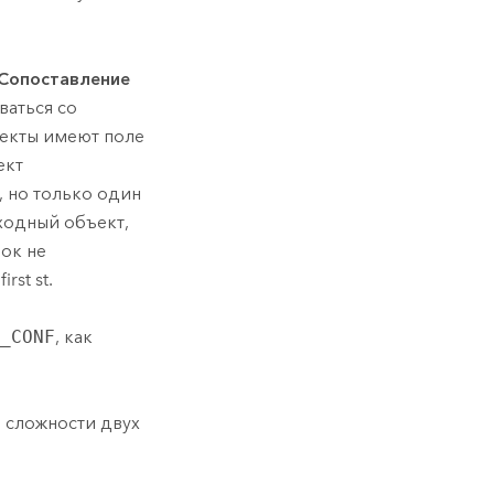
Сопоставление
ваться со
ъекты имеют поле
ект
 но только один
сходный объект,
ок не
rst st.
_CONF
, как
и сложности двух