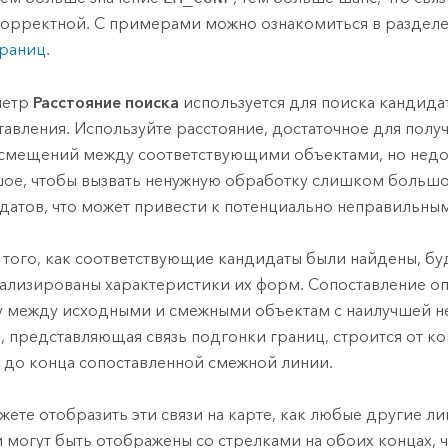
орректной. С примерами можно ознакомиться в раздел
раниц
.
метр
Расстояние поиска
используется для поиска кандида
тавления. Используйте расстояние, достаточное для пол
 смещений между соответствующими объектами, но недо
ое, чтобы вызвать ненужную обработку слишком большо
датов, что может привести к потенциально неправильны
 того, как соответствующие кандидаты были найдены, бу
ализированы характеристики их форм. Сопоставление о
 между исходными и смежными объектам с наилучшей н
, представляющая связь подгонки границ, строится от к
 до конца сопоставленной смежной линии.
жете отобразить эти связи на карте, как любые другие л
 могут быть отображены со стрелками на обоих концах, 