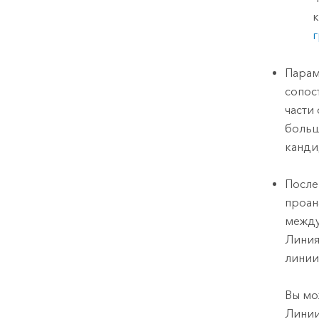
к
г
Пара
сопос
части
больш
канди
После
проан
между
Линия
линии
Вы мо
Линии