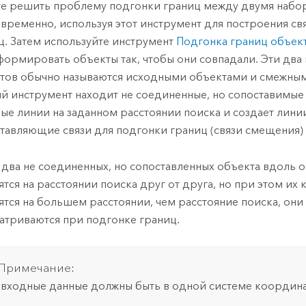
е решить проблему подгонки границ между двумя набо
временно, используя этот инструмент для построения св
ц. Затем используйте инструмент
Подгонка границ объек
формировать объекты так, чтобы они совпадали. Эти два
тов обычно называются исходными объектами и смежны
й инструмент находит не соединенные, но сопоставимые
ые линии на заданном расстоянии поиска и создает лини
тавляющие связи для подгонки границ (связи смещения)
 два не соединенных, но сопоставленных объекта вдоль 
ятся на расстоянии поиска друг от друга, но при этом их
ятся на большем расстоянии, чем расстояние поиска, они
атриваются при подгонке границ.
Примечание:
 входные данные должны быть в одной системе координа