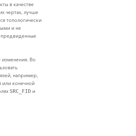
ты в качестве
х чертах, лучше
тся топологически
ыми и не
непредвиденные
 изменения. Во
ьзовать
язей, например,
й или конечной
олях
SRC_FID
и