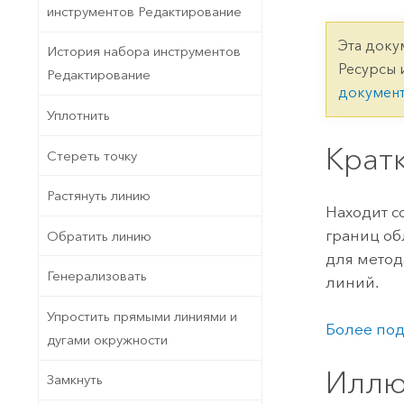
Государственное управ
инструментов Редактирование
Фундаментальная система для
ГИС и картографии
Природные ресурсы
Эта доку
История набора инструментов
Ресурсы 
Редактирование
Технология Developer
докумен
Создание картографических
Все отрасли
Уплотнить
приложений и приложений
пространственного анализа
Крат
Стереть точку
Растянуть линию
Все продукты
Находит с
границ об
Обратить линию
для метод
Генерализовать
линий.
Упростить прямыми линиями и
Более под
дугами окружности
Иллю
Замкнуть