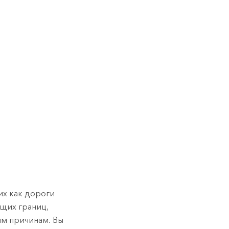
их как дороги
бщих границ,
им причинам. Вы