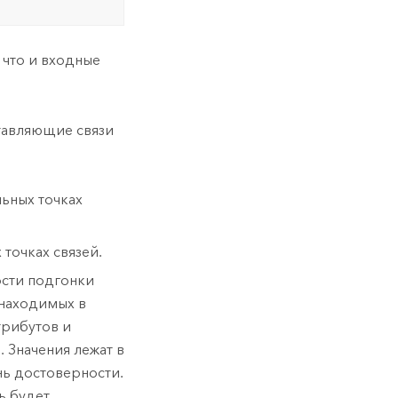
 что и входные
тавляющие связи
льных точках
точках связей.
ости подгонки
 находимых в
трибутов и
Значения лежат в
нь достоверности.
ь будет