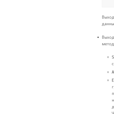
Выход
данны
Выход
метод
с
г
п
н
д
Ч