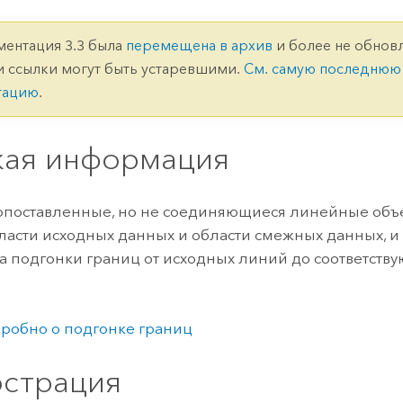
ление
Вода
технологий
ментация 3.3 была
перемещена в архив
и более не обновл
и ссылки могут быть устаревшими.
См. самую последнюю
Все истории
тацию
.
кая информация
опоставленные, но не соединяющиеся линейные объ
ласти исходных данных и области смежных данных, и 
а подгонки границ от исходных линий до соответст
робно о подгонке границ
страция