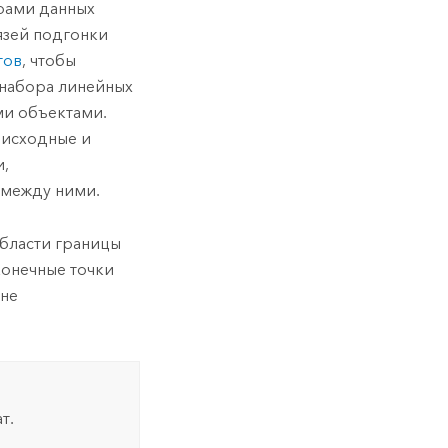
рами данных
язей подгонки
тов
, чтобы
 набора линейных
ми объектами.
 исходные и
и,
 между ними.
области границы
 конечные точки
 не
т.