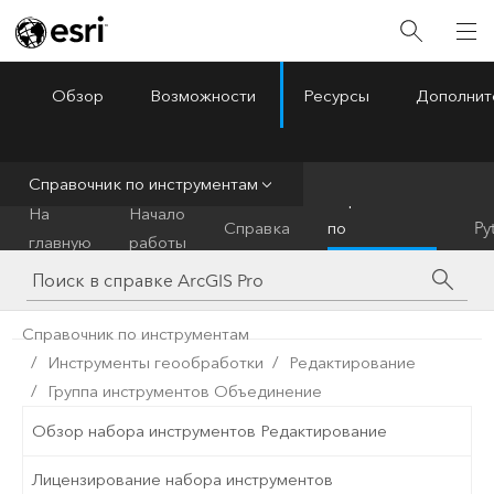
Обзор
Возможности
Ресурсы
Дополнит
ArcGIS Pro
Menu
Справочник по инструментам
Справочник
На
Начало
Справка
по
Py
главную
работы
инструментам
Справочник по инструментам
Инструменты геообработки
Редактирование
Группа инструментов Объединение
Обзор набора инструментов Редактирование
Лицензирование набора инструментов