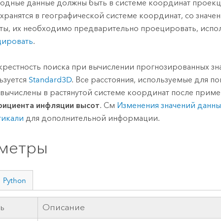
ходные данные должны быть в системе координат проекц
 хранятся в географической системе координат, со знач
ты, их необходимо предварительно проецировать, испол
ировать
.
крестность поиска при вычислении прогнозированных зн
ьзуется
Standard3D
. Все расстояния, используемые для по
 вычислены в растянутой системе координат после прим
ициента инфляции высот
. См
Изменения значений данны
тикали
для дополнительной информации.
метры
Python
ь
Описание