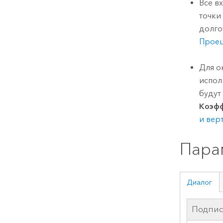
Все в
точки
долго
Проец
Для о
испол
будут
Коэфф
и вер
Пара
Диалог
Подпис