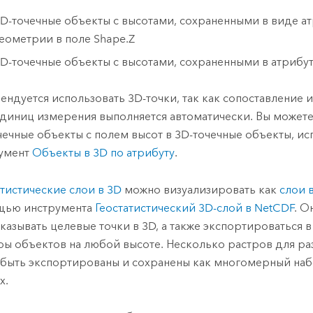
D-точечные объекты с высотами, сохраненными в виде а
еометрии в поле Shape.Z
D-точечные объекты с высотами, сохраненными в атрибу
ендуется использовать 3D-точки, так как сопоставление 
единиц измерения выполняется автоматически. Вы может
чечные объекты с полем высот в 3D-точечные объекты, ис
умент
Объекты в 3D по атрибуту
.
атистические слои в 3D
можно визуализировать как
слои 
щью инструмента
Геостатистический 3D-слой в NetCDF
. О
казывать целевые точки в 3D, а также экспортироваться 
ры объектов на любой высоте. Несколько растров для ра
 быть экспортированы и сохранены как многомерный на
х.