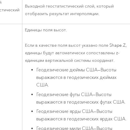
й
Выходной геостатистический слой, который
стический
отобразить результат интерполяции.
Единицы поля высот.
Если в качестве поля высот указано поле Shape.Z,
единицы будут автоматически сопоставлены z-
единицам вертикальной системы координат.
Геодезические дюймы США
—
Высоты
выражаются в геодезических дюймах
США.
Геодезические футы США
—
Высоты
выражаются в геодезических футах США.
Геодезические ярды США
—
Высоты
выражаются в геодезических ярдах США.
Геодезические мили США
—
Высоты