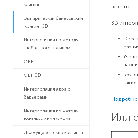
кригинг
высоты.
Эмпирический байесовский
3D интер
кригинг 3D
Океан
Интерполяция по методу
разли
глобального полинома
Учены
ОВР
парни
Геоло
ОВР 3D
такие
Интерполяция ядра с
барьерами
Подробнее
Интерполяция по методу
Иллю
локальных полиномов
Движущееся окно кригинга