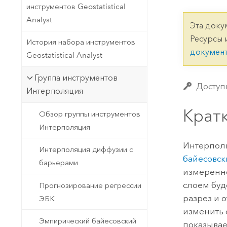
Государственное управ
инструментов Geostatistical
Фундаментальная система для
Analyst
ГИС и картографии
Природные ресурсы
Эта доку
Ресурсы 
История набора инструментов
Технология Developer
докумен
Geostatistical Analyst
Создание картографических
Все отрасли
приложений и приложений
Группа инструментов
пространственного анализа
Доступн
Интерполяция
Крат
Обзор группы инструментов
Все продукты
Интерполяция
Интерполи
Интерполяция диффузии с
байесовск
барьерами
измеренно
слоем бу
Прогнозирование регрессии
разрез и 
ЭБК
изменить
Эмпирический байесовский
показывае