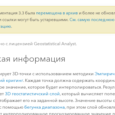
ление
Вода
технологий
ментация 3.3 была
перемещена в архив
и более не обновл
и ссылки могут быть устаревшими.
См. самую последнюю
Все истории
тацию
.
о с лицензией Geostatistical Analyst.
кая информация
рует 3D-точки с использованием методики
Эмпирич
ий кригинг
. Каждая точка должна содержать координаты
е значение, которое будет интерполироваться. Рез
дет
3D геостатистичский слой
, который вычисляет поп
отображает его на заданной высоте. Значение высоты
 с помощью
бегунка диапазона
, при этом слой обновл
т интерполированное прогнозированное значение д