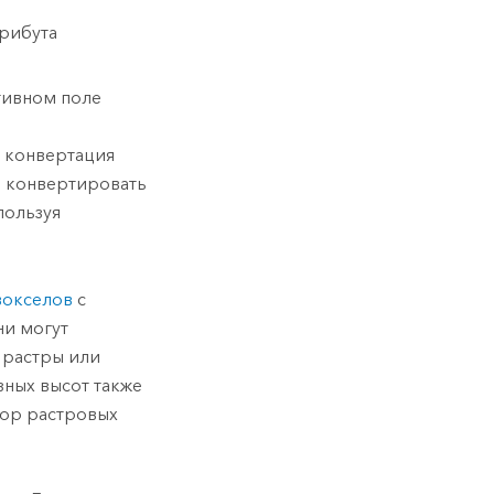
трибута
тивном поле
и конвертация
е конвертировать
пользуя
вокселов
с
ни могут
в растры или
зных высот также
бор растровых