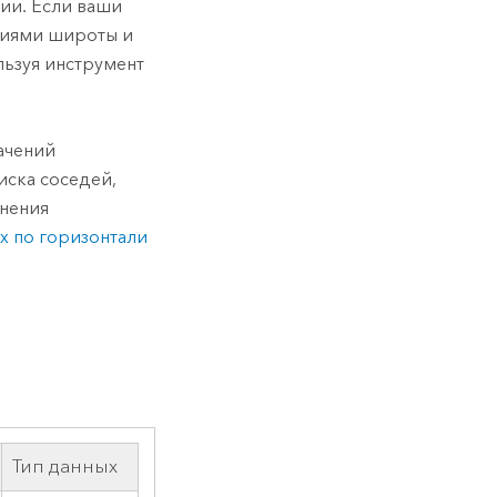
ии. Если ваши
ениями широты и
ьзуя инструмент
ачений
иска соседей,
енения
х по горизонтали
Тип данных