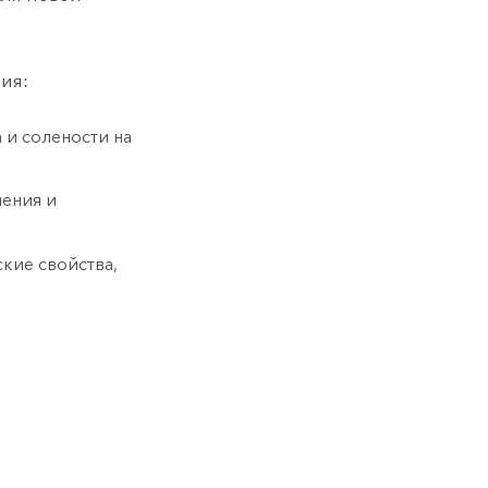
ия:
 и солености на
нения и
кие свойства,