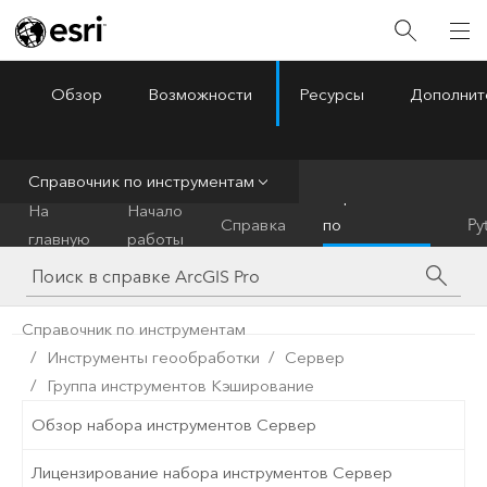
Обзор
Возможности
Ресурсы
Дополнит
ArcGIS Pro
Menu
Справочник по инструментам
Справочник
На
Начало
Справка
по
Py
главную
работы
инструментам
Справочник по инструментам
Инструменты геообработки
Сервер
Группа инструментов Кэширование
Обзор набора инструментов Сервер
Лицензирование набора инструментов Сервер