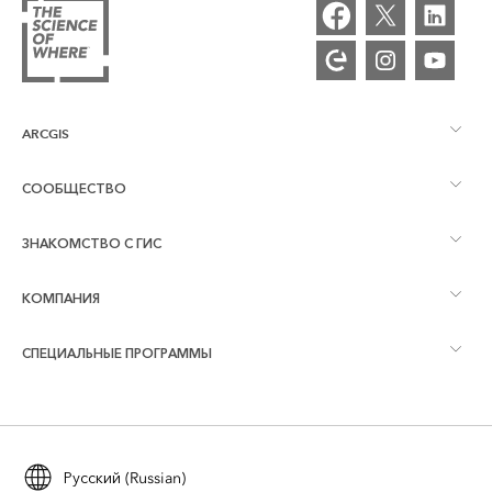
ARCGIS
СООБЩЕСТВО
Обзор ArcGIS
ЗНАКОМСТВО С ГИС
Сообщества и форумы
Картография
КОМПАНИЯ
Что такое ГИС?
Блог ArcGIS
ArcGIS Pro
СПЕЦИАЛЬНЫЕ ПРОГРАММЫ
Об Esri
Аналитика, основанная на местоположении
Отраслевой блог
ArcGIS Enterprise
ArcGIS for Personal Use
Связаться с нами
Обучение
Исследование и тестирование пользователями
ArcGIS Online
ArcGIS for Student Use
Русский (Russian)
Вакансии
ArcUser