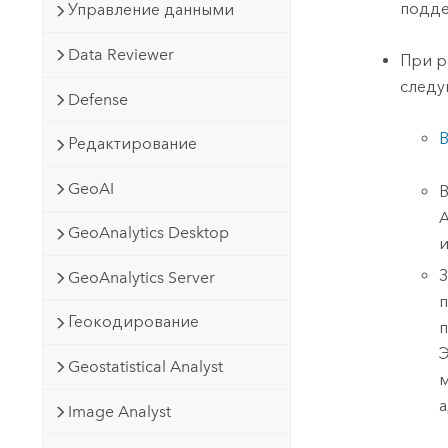
подде
Управление данными
Data Reviewer
При р
следу
Defense
В
Редактирование
GeoAI
A
GeoAnalytics Desktop
и
З
GeoAnalytics Server
п
Геокодирование
п
Э
Geostatistical Analyst
м
а
Image Analyst