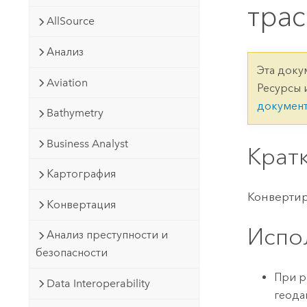
Государственное управ
трас
Фундаментальная система для
AllSource
ГИС и картографии
Природные ресурсы
Анализ
Технология Developer
Эта доку
Создание картографических
Все отрасли
Aviation
Ресурсы 
приложений и приложений
докумен
пространственного анализа
Bathymetry
Business Analyst
Крат
Все продукты
Картография
Конвертир
Конвертация
Испо
Анализ преступности и
безопасности
При р
Data Interoperability
геода