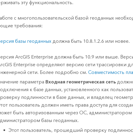
рживать эту функциональность.
аботе с многопользовательской базой геоданных необх
ющие требования:
ерсия базы геоданных
должна быть 10.8.1.2.6 или новее.
Версия
ArcGIS Enterprise
должна быть 10.9 или выше. Вер
rcGIS Enterprise
определяют версию сети трассировки дл
нженерной сети. Более подробно см.
Совместимость пл
начение параметра
Входная геометрическая сеть
должно
одключения к базе данных, установленного как пользов
роверку подлинности в базе данных, и владелец геометр
тот пользователь должен иметь права доступа для создан
ожет быть авторизованным через ОС, администратором 
дминистратором базы геоданных.
Этот пользователь, прошедший проверку подлинност