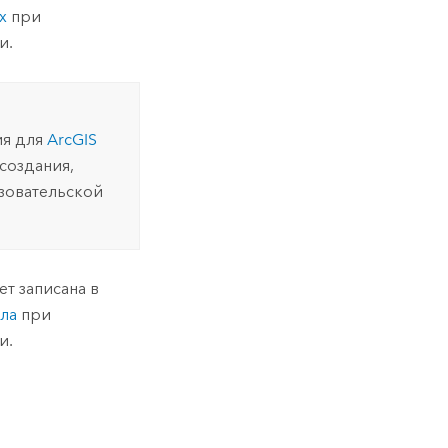
х
при
и.
ия для
ArcGIS
создания,
зовательской
т записана в
ала
при
и.