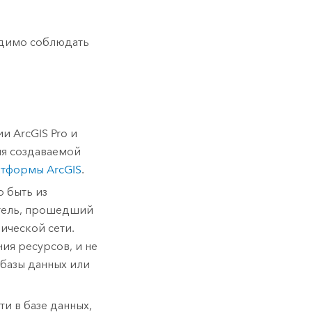
одимо соблюдать
сии
ArcGIS Pro
и
я создаваемой
атформы ArcGIS
.
 быть из
атель, прошедший
ической сети.
ия ресурсов, и не
базы данных или
и в базе данных,