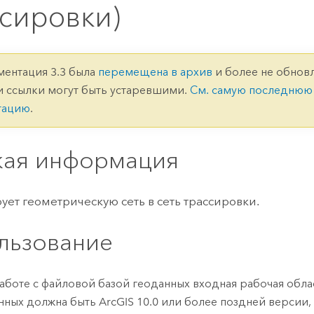
ление
Вода
сировки)
технологий
Все истории
ментация 3.3 была
перемещена в архив
и более не обновл
и ссылки могут быть устаревшими.
См. самую последнюю
тацию
.
кая информация
ует геометрическую сеть в сеть трассировки.
льзование
аботе с файловой базой геоданных входная рабочая обла
нных должна быть ArcGIS 10.0 или более поздней версии,