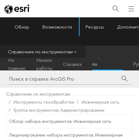
Обзор
Возможности
Ресурсы
Дополнит
ArcGIS Pro
Menu
Справочник по инструментам
Справочник
На
Начало
Справка
по
Py
главную
работы
инструментам
Справочник по инструментам
Инструменты геообработки
Инженерная сеть
Группа инструментов Администрирование
Обзор набора инструментов Инженерная сеть
Лицензирование набора инструментов Инженерная