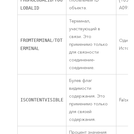
/
Глобальный ID
{1655
объекта.
A095-
LOBALID
Терминал,
участвующий в
связи. Это
FROMTERMINAL
/
TOT
Один т
применимо только
Источн
ERMINAL
для связности
соединение-
соединение.
Булев флаг
видимости
содержания. Это
ISCONTENTVISIBLE
False, 
применимо только
для связей
содержания.
Процент значения