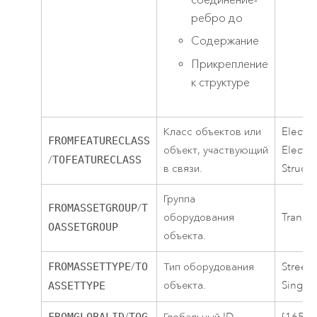
ребро до
Содержание
Прикрепление
к структуре
Класс объектов или
Electri
FROMFEATURECLASS
объект, участвующий
Electri
/
TOFEATURECLASS
в связи.
Struct
Группа
FROMASSETGROUP
/
T
оборудования
Transf
OASSETGROUP
объекта.
FROMASSETTYPE
/
TO
Тип оборудования
Streetl
объекта.
Single
ASSETTYPE
FROMGLOBALID
TOG