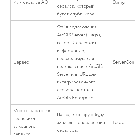
Имя сервиса AOI
String
сервиса, который
будет опубликован.
Файл подключения
ArcGIS Server
(
.ags
),
который содержит
информацию,
необходимую для
Сервер
ServerCon
подключения к
ArcGIS
Server
или URL для
интегрированного
сервера портала
ArcGIS Enterprise
.
Местоположение
Папка, в которую будут
черновика
записаны определения
Folder
выходного
сервисов.
сервиса