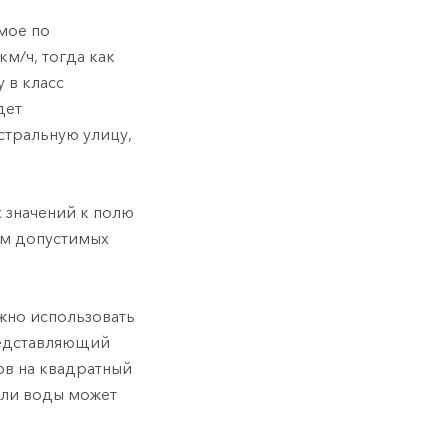
мое по
м/ч, тогда как
 в класс
дет
стральную улицу,
 значений к полю
ом допустимых
жно использовать
редставляющий
ов на квадратный
али воды может