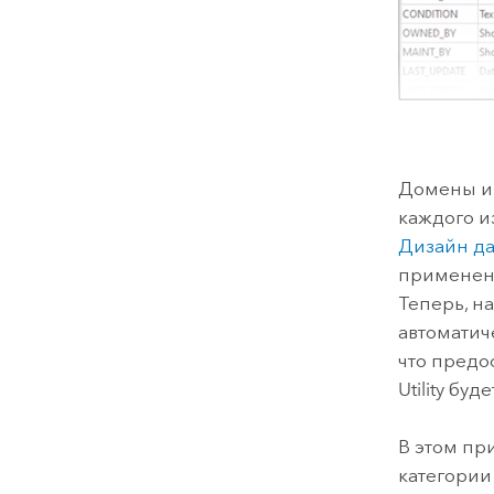
Домены и 
каждого и
Дизайн д
применени
Теперь, н
автоматич
что предо
Utility бу
В этом пр
категории