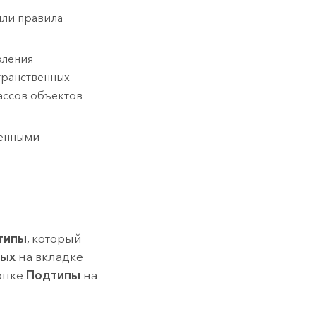
или правила
вления
транственных
ассов объектов
венными
типы
, который
ных
на вкладке
нопке
Подтипы
на