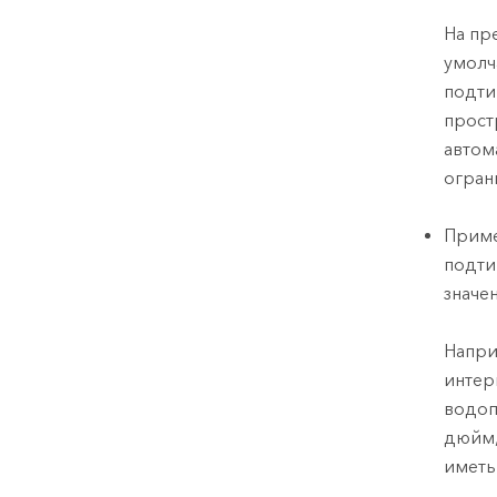
На пр
умолч
подти
прост
автом
огран
Приме
подти
значе
Напри
интер
водоп
дюйм,
иметь