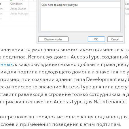
значения по умолчанию можно также применять к п
з подтипов. Используя домен
AccessType
, созданный
анных
, к каждому зданию можно добавить права досту
я для подтипа подходящего домена и значения по 
апример, при создании здания типа Development ему 
ески присвоено значение
AccessType
для типа досту
ставит права входа в строение только сотрудникам, а 
дет присвоено значение
AccessType
для
Maintenance
.
имере показан порядок использования подтипов для
 слоев и применения поведения к этим подтипам.