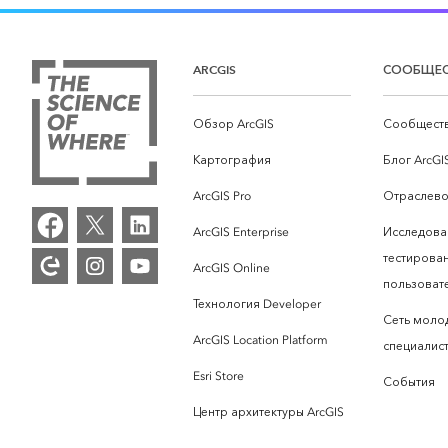
ARCGIS
СООБЩЕ
Обзор ArcGIS
Сообществ
Картография
Блог ArcGI
ArcGIS Pro
Отраслево
ArcGIS Enterprise
Исследова
тестирова
ArcGIS Online
пользоват
Технология Developer
Сеть моло
ArcGIS Location Platform
специалист
Esri Store
События
Центр архитектуры ArcGIS