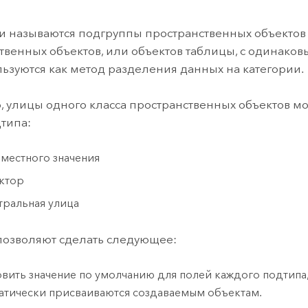
ление
Вода
технологий
 называются подгруппы пространственных объектов 
твенных объектов, или объектов таблицы, с одинаков
Все истории
ьзуются как метод разделения данных на категории.
 улицы одного класса пространственных объектов м
дтипа:
 местного значения
ктор
тральная улица
озволяют сделать следующее:
овить значение по умолчанию для полей каждого подтипа
атически присваиваются создаваемым объектам.