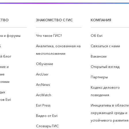
СТВО
ЗНАКОМСТВО С ГИС
КОМПАНИЯ
а и форумы
Что такое ГИС?
Об Esri
S
Аналитика, основанная на
Связаться с нами
местоположении
й блог
Вакансии
Обучение
ние и
Открытый взгляд
ние
ArcUser
Партнеры
елями
ArcNews
Кодекс делового
дых
ArcWatch
поведения
ов Esri
Esri Press
Инициативы в области
окружающей среды и
Видео от Esri
устойчивого развития
Словарь ГИС