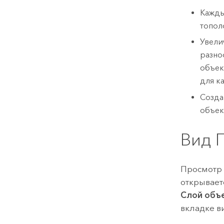
Кажды
топол
Увели
разно
объек
для к
Созда
объек
Вид 
Просмотр 
открывает
Слой объ
вкладке 