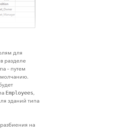
олям для
 в разделе
па – путем
умолчанию.
будет
па
Employees
,
для зданий типа
 разбиения на