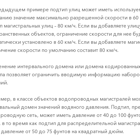
едыдущем примере подтип улиц может иметь используе
анию значение максимально разрешенной скорости в 60 к
п магистральных улиц – 80 км/ч. Если вы добавляете улицу
ранственных объектов, ограничение скорости для нее бу
атически установлено в 60 км/ч. Если вы добавляете маги
ичение скорости по умолчанию составит 80 км/ч.
нение интервального домена или домена кодированных
па позволяет ограничить вводимую информацию набор
ний.
мер, в классе объектов водопроводных магистралей мо
вальный домен значений водяного давления. Подтип, п
роводную сеть, может иметь давление от 40 до 100 фунт
 в то время как подтип для распределительной магистр
 давление от 50 до 75 фунтов на квадратный дюйм.