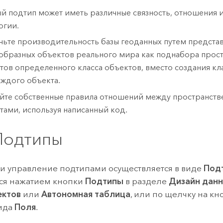
й подтип может иметь различные связность, отношения 
огии.
чьте производительность базы геоданных путем предста
образных объектов реального мира как поднабора прос
тов определенного класса объектов, вместо создания кл
аждого объекта.
йте собственные правила отношений между пространст
тами, используя написанный код.
Подтипы
и управление подтипами осуществляется в виде
Под
ся нажатием кнопки
Подтипы
в разделе
Дизайн дан
ектов
или
Автономная таблица
, или по щелчку на к
вида
Поля
.