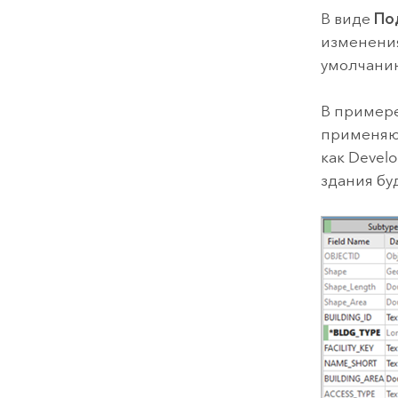
В виде
По
изменения
умолчанию
В примере
применяю
как Develo
здания бу