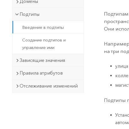
Государственное управ
Домены
Фундаментальная система для
ГИС и картографии
Природные ресурсы
Подтипами
Подтипы
пространс
Технология Developer
Введение в подтипы
Они испол
Создание картографических
Все отрасли
приложений и приложений
Создание подтипов и
Например,
пространственного анализа
управление ими
на три по
Зависящие значения
улица
Все продукты
Правила атрибутов
колле
магис
Отслеживание изменений
Подтипы п
Устан
автом