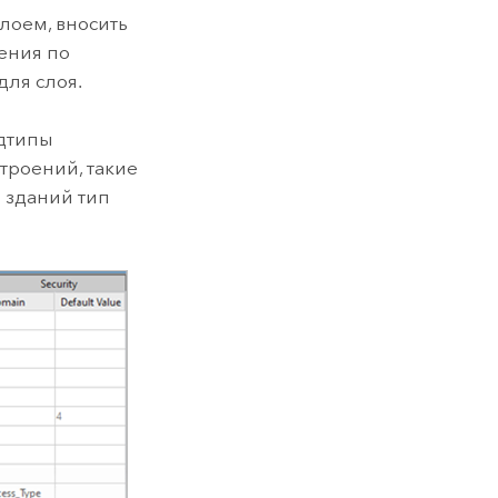
лоем, вносить
ения по
для слоя.
одтипы
троений, такие
ии зданий тип