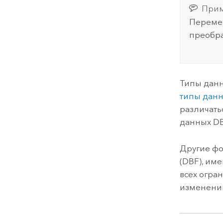
Прим
Перемещ
преобра
Типы данн
типы данн
различать
данных DB
Другие фо
(DBF), им
всех огра
изменении