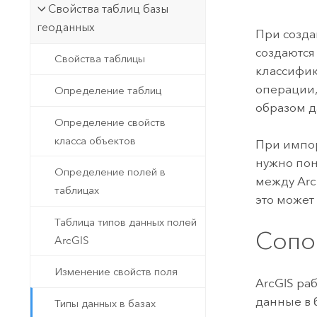
Государственное управ
Свойства таблиц базы
Фундаментальная система для
геоданных
ГИС и картографии
Природные ресурсы
При созда
создаются
Свойства таблицы
Технология Developer
классифик
Создание картографических
Все отрасли
операции,
Определение таблиц
приложений и приложений
образом д
пространственного анализа
Определение свойств
класса объектов
При импор
нужно пон
Все продукты
Определение полей в
между Arc
таблицах
это может
Таблица типов данных полей
Сопо
ArcGIS
Изменение свойств поля
ArcGIS ра
данные в 
Типы данных в базах