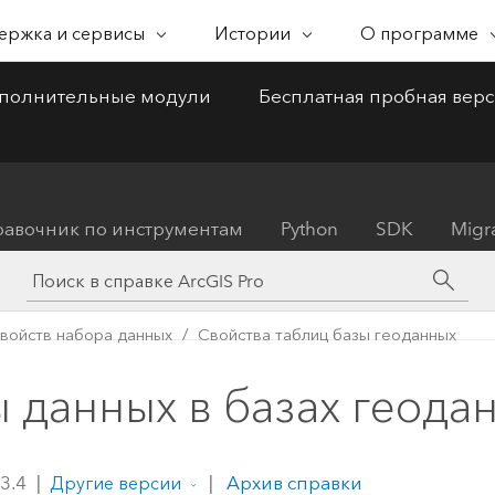
ержка и сервисы
Истории
О программе
РЖКА И СЕРВИСЫ
ЗМОЖНОСТИ
ИСТОРИИ ОТ ESRI
САМООБСЛУЖИВАНИЕ
ПРИОБРЕТЕНИЕ ARCGIS
ОБ ESRI
СВЯЖИ
полнительные модули
Бесплатная пробная вер
ство,
ессиональные сервисы
ртография
Некоммерческая организация
Журнал WhereNext
Путь к
Типы пользователей
Об Esri
ArcUser
Обрат
дение и понимание
Новости и идеи
геопространственному
Доступ к ArcGIS на осно
Практический
техни
ческая поддержка
Общественная безопасность
Программы и ин
остранственных данных
для
совершенству
ролей
технический 
подде
Esri
руководителей
для пользова
ение
Наука
алитика
Сообщества и форумы
Esri Store
авочник по инструментам
Python
SDK
Migr
ArcGIS
еды
События
бавьте использование
Блог Esri
Продукты ArcGIS от Esri
Государственное и местное
Блог ArcGIS
стоположений в аналитику
Глобальные
ArcNews
управление
Партнеры
Как купить
инновации в
Новости отра
Документация
равление данными
Продукты Esri, продукты
иятия
Устойчивое экологобезопасное
Вакансии
области ГИС в
обновления A
войств набора данных
Свойства таблиц базы геоданных
теграция, редактирование и
партнеров и подписки
развитие
My Esri
реальном мире
Связи аналитики
мен пространственными
разработчика
ArcWatch
 данных в базах геода
Телекоммуникации
анными
Подкаст Esri & The
Геопростран
иальное
Science of Where
новости, взг
Транспорт
Связаться с н
Голоса лидеров
тенденции
 3.4
|
|
Архив справки
Другие версии
Все возможности
бизнеса и