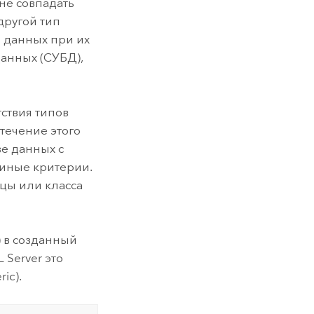
не совпадать
другой тип
в данных при их
анных (СУБД),
ствия типов
течение этого
зе данных с
 иные критерии.
ицы или класса
) в созданный
L Server
это
ic).