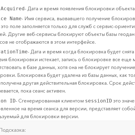
 Acquired
- Дата и время появления блокировки объекта
ice Name
- Имя сервиса, вызвавшего получение блокировк
 это поле заполняется только для служб с сервис-ориент
ей. Другие веб-сервисы блокируют объекты базы геодан
сов не отображаются в этом интерфейсе.
rationTime
- Дата и время когда блокировка будет снята
вия блокировки истекает, запись о блокировке все еще 
тствовать в базе данных, хотя она не блокирует получени
ровки. Блокировка будет удалена из базы данных, как то
 получена другая действительная блокировка. Срок дей
евается, пока сеанс активен.
ion ID
- Сгенерированная клиентом
sessionID
это значе
овленное на время сеанса для версии, представляет собой
ьзуемый для блокировки версии.
Подсказка: