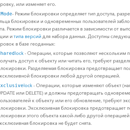
ровку, или изменяет его.
 Mode
- Режим блокировки определяет тип доступа, разр
льца блокировки и одновременных пользователей забл
та. Режим блокировки различается в зависимости от вы
ции и
типа версий
для набора данных. Доступны следу
ровок в базе геоданных:
Shared
lock
- Операции, которые позволяют нескольким 
олучать доступ к объекту или читать его, требуют разде
локировки. Разделяемая блокировка предотвращает по
ксклюзивной блокировки любой другой операцией.
Exclusive
lock
- Операции, которые изменяют объект (на
PDATE или DELETE) и должны предотвращать одновреме
ользователей к объекту или его обновление, требуют э
локировки. Эксклюзивная блокировка предотвращает п
локировки этого объекта какой-либо другой операцией 
ксклюзивная блокировка не будет снята.