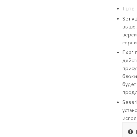
Time
Serv
выше,
верси
серви
Expi
дейст
прису
блоки
будет
продл
Sess
устан
испол