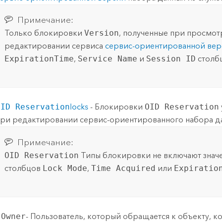
Примечание:
Только блокировки
Version
, полученные при просмот
редактировании сервиса
сервис-ориентированной вер
ExpirationTime
,
Service Name
и
Session ID
столб
OID Reservation
locks
- Блокировки
OID Reservation
ри редактировании сервис-ориентированного набора д
Примечание:
OID Reservation
Типы блокировки не включают знач
столбцов
Lock Mode
,
Time Acquired
или
Expiratio
 Owner
- Пользователь, который обращается к объекту, к