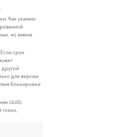
.
и. Как указано
ированной
ных, но имена
 Если срок
может
е другой
лько для версии
ствия блокировки
ние GUID,
 токен,