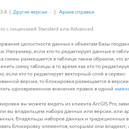
ление
Вода
технологий
 3.4
|
|
Архив справки
Другие версии
Все истории
но с лицензией Standard или Advanced.
ржания целостности данных к объектам базы геода
и. Например, если кто-то редактирует данные в табли
а схемы размещается в таблице таким образом, что 
енить схему таблицы в то время как кто-то редактиру
о, если кто-то редактирует векторный слой в сервис-
ванной версии, то блокировка размещается в версии
тить одновременное внесение правок в одной
имен
кировки вы можете видеть из клиента
ArcGIS Pro
, зав
 ли вы владельцем набора данных или версии, или 
анных. Владельцы наборов данных и традиционных в
вать блокировку элементов, которыми они владеют;