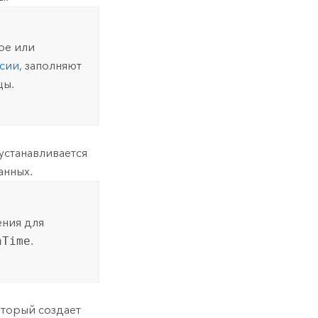
ре или
сии
, заполняют
цы.
устанавливается
анных.
ения для
nTime
.
оторый создает