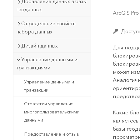
Государственное управ
Добавление данных в базы
Фундаментальная система для
геоданных
ArcGIS Pro
ГИС и картографии
Природные ресурсы
Определение свойств
Технология Developer
Доступ
набора данных
Создание картографических
Все отрасли
приложений и приложений
Дизайн данных
Для подде
пространственного анализа
блокировк
Управление данными и
блокировк
транзакциями
может изм
Все продукты
Аналогичн
Управление данными и
ориентиро
транзакции
предотвра
Стратегии управления
многопользовательскими
Какие бло
данными
являетесь
базы геод
Предоставление и отзыв
просматри