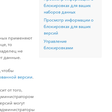
версию.
позволили провести критически важные
данных, а также для получения
блокировках для ваших
инфраструктурой
спасательные операции.
результатов, позволяющих решать
Изучить ArcGIS Pro
наборов данных
сложные задачи.
Прочитать статью
Просмотр информации о
Изучить этот курс
блокировках для ваших
версий
нных применяют
Управление
це, то
блокировками
владелец не
ет данные.
, чтобы
ованной версии
.
исит от того,
администратором
ерсий могут
 администраторы