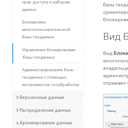
прав доступа к наборам
базы геода
данных
ориентиро
блокировк
Блокировки
многопользовательской
Вид 
базы геоданных.
Управление блокировками
Вид
Блок
базы геоданных
многополь
владельце
Администрирование базы
администр
геоданных с помощью
отражают 
инструментов геообработки
Версионные данные
Распределение данных
Архивирование данных