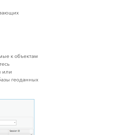
ивающих
мые к объектам
тесь
и или
базы геоданных