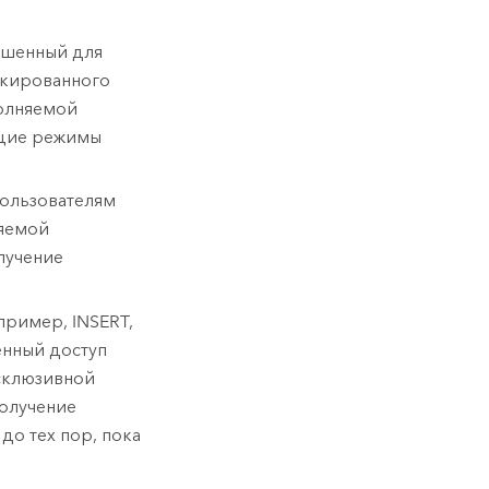
ешенный для
окированного
полняемой
ющие режимы
пользователям
ляемой
лучение
пример, INSERT,
нный доступ
ксклюзивной
олучение
до тех пор, пока