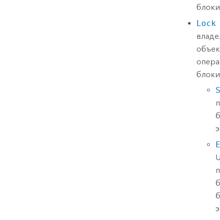
блоки
Lock
владе
объек
опера
блоки
п
б
э
U
п
б
б
э