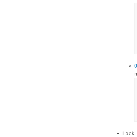
п
Lock