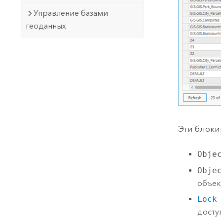
Управление базами
геоданных
Эти блоки
Obje
Obje
объек
Lock
досту