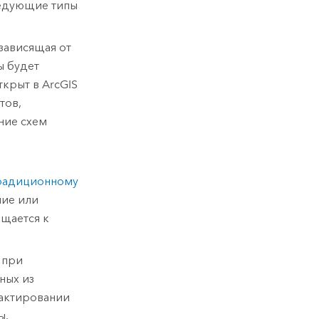
ледующие типы
 зависящая от
ы будет
ткрыт в
ArcGIS
тов,
ние схем
радиционному
ние или
щается к
 при
ных из
дактировании
ы.