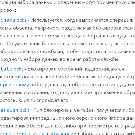
трации набора данных и операции могут применяться с
ровок:
Schema
locks
- Используется, когда выполняется операция,
хемы объекта. Например, разделяемая блокировка схем
становлена в любой момент, когда набор данных будет о
ro
. По умолчанию блокировка схемы включена для объек
аблокированных службами, чтобы предотвратить измене
сходного набора данных во время работы службы.
State
locks
- Блокировки состояний поддерживаются
ногопользовательской базой геоданных при доступе к
т
версионному
набору данных, чтобы предотвратить удале
зменение состояний, когда клиентское приложение обра
остоянию или использует его.
Version
locks
- Тип блокировки
version
получается либо
едактировании традиционного версионного набора дан
оединения с базой данных, либо при просмотре или ре
ервис-ориентированной версии
набора данных из служб