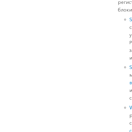
регис
блоки
с
у
P
з
и
м
и
с
р
с
с