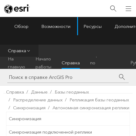
Обзор
Возможности
Ресурсы
Дополнит
ArcGIS Pro
Menu
Справка
Справочник
На
Начало
Справка
по
Py
главную
работы
инструментам
Справка
Данные
Базы геоданных
Распределение данных
Репликация базы геоданных
Синхронизация
Автономная синхронизация реплики
Синхронизация
Синхронизация подключенной реплики