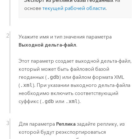
Экспорт из реплики базы геоданных
на
основе
текущей рабочей области
.
Укажите имя и тип значения параметра
Выходной дельта-файл
.
Этот параметр создает выходной дельта-файл,
который может быть файловой базой
геоданных (
.gdb
) или файлом формата XML
(
.xml
). При указании выходного дельта-файла
необходимо включить соответствующий
суффикс (
.gdb
или
.xml
).
Для параметра
Реплика
задайте реплику, из
которой будут реэкспортироваться