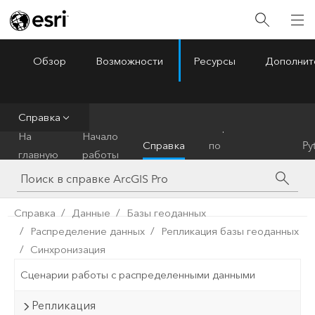
Обзор
Возможности
Ресурсы
Дополнит
ArcGIS Pro
Menu
Справка
Справочник
На
Начало
Справка
по
Py
главную
работы
инструментам
Справка
Данные
Базы геоданных
Распределение данных
Репликация базы геоданных
Синхронизация
Сценарии работы с распределенными данными
Репликация